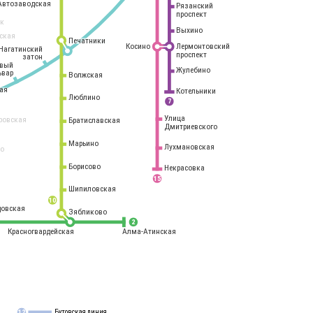
Автозаводская
Рязанский
проспект
рк
Выхино
ская
Печатники
Косино
Лермонтовский
Нагатинский
проспект
затон
овый
Жулебино
ьвар
Волжская
ая
Котельники
Люблино
7
Улица
ровская
Братиславская
Дмитриевского
Марьино
Лухмановская
о
1
Борисово
Некрасовка
15
Шипиловская
10
овская
Зябликово
2
Красногвардейская
Алма-Атинская
Бутовская линия
12