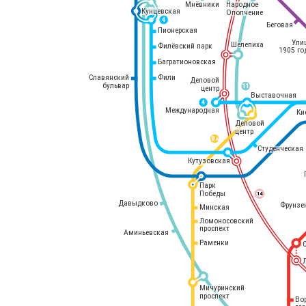
Мнёвники
Народное
Кунцевская
Ополчение
4
Беговая
Пионерская
Ули
Шелепиха
Филёвский парк
1905 го
Багратионовская
Славянский
Фили
Деловой
бульвар
11
центр
Выставочная
4
Международная
Ки
Деловой
центр
8 
А
Студенческая
Кутузовская
Парк
Победы
14
Давыдково
Фрунзе
Минская
Ломоносовский
проспект
Аминьевская
Раменки
Мичуринский
проспект
Во