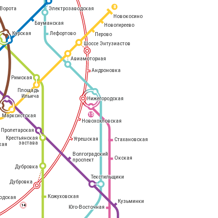
8
Электрозаводская
Ворота
Новокосино
Бауманская
Новогиреево
Курская
Лефортово
Перово
Шоссе Энтузиастов
Авиамоторная
Андроновка
Римская
Площадь
Ильича
Нижегородская
Марксистская
15
Новохохловская
Пролетарская
Крестьянская
Угрешская
Стахановская
застава
кая
Волгоградский
Окская
проспект
Дубровка
Текстильщики
Дубровка
Кожуховская
одская
Кузьминки
14
Юго-Восточная