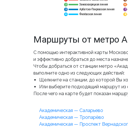
Замоскворецкая линия
6
2
Арбатско-Покровская линия
3
7
Филёвская линия
4
8
Маршруты от метро 
С помощью интерактивной карты Московс
и эффективно добраться до места назначе
Чтобы добраться от станции метро «Акад
выполните одно из следующих действий:
Щелкните на станции, до которой Вы хот
Или выберите подходящий маршрут из 
После чего на карте будет показан маршру
Академическая — Саларьево
Академическая — Тропарёво
Академическая — Проспект Вернадско