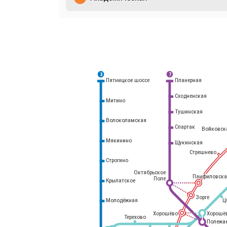
3
7
Планерная
Пятницкое шоссе
Сходненская
Митино
Тушинская
Волоколамская
Спартак
Войковск
Мякинино
Щукинская
Стрешнево
Строгино
Октябрьское
Панфиловска
Поле
Крылатское
Белорусский
вокзал
Зорге
Молодёжная
Ц
Хорошёво
Хорошё
Терехово
Полежа