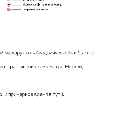
Московское Центральное Кольцо
14
Некрасовская линия
15
ой маршрут от «Академической» и быстро
 интерактивной схемы метро Москвы,
и и примерное время в пути.