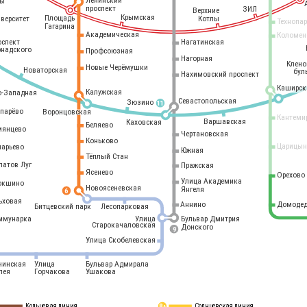
Ленинский
ры
проспект
ЗИЛ
Верхние
Крымская
Площадь
иверситет
Котлы
Технопа
Гагарина
Академическая
Коломен
оспект
Нагатинская
рнадского
Профсоюзная
Нагорная
Клен
Новые Черёмушки
Новаторская
бул
Нахимовский проспект
Каширск
Калужская
о-Западная
Севастопольская
Зюзино
11
опарёво
Воронцовская
Кантеми
Варшавская
Каховская
Беляево
мянцево
Чертановская
Коньково
Царицын
ларьево
Южная
Тёплый Стан
латов Луг
Пражская
Ясенево
Орехово
Улица Академика
окшино
Новоясеневская
Янгеля
6
ьховая
Аннино
Домодед
Битцевский парк
Лесопарковая
ммунарка
Улица
Бульвар Дмитрия
Старокачаловская
Донского
9
Улица Скобелевская
нинская
Улица
Бульвар Адмирала
лея
Горчакова
Ушакова
Кольцевая линия
Солнцевская линия
8 
А