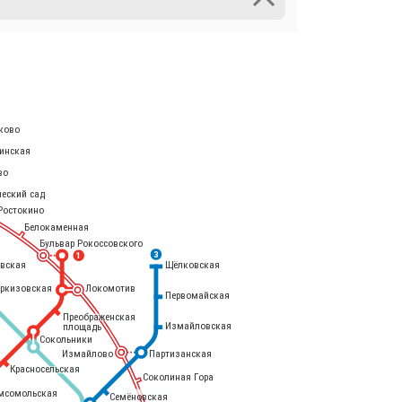
ково
инская
во
ческий сад
Ростокино
Белокаменная
Бульвар Рокоссовского
3
1
евская
Щёлковская
еркизовская
Локомотив
Первомайская
Преображенская
Измайловская
площадь
Сокольники
Измайлово
Партизанская
Красносельская
Соколиная Гора
мсомольская
Семёновская