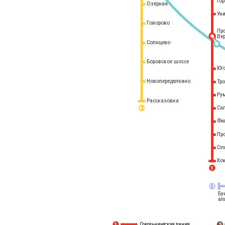
го
Озёрная
Ун
Говорово
Пр
Ве
Солнцево
Боровское шоссе
Юг
Новопеределкино
Тр
Ру
Рассказовка
Са
8 
А
Фи
Пр
Ол
Ко
1
12
Бу
ал
Сокольническая линия
5
1