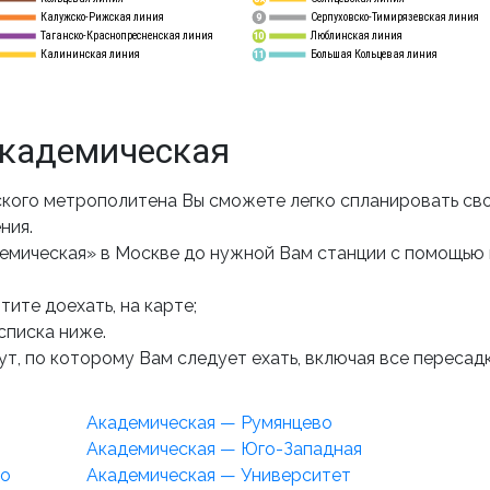
Калужско-Рижская линия
Серпуховско-Тимирязевская линия
9
Таганско-Краснопресненская линия
Люблинская линия
10
Калининская линия
Большая Кольцевая линия
11
Академическая
кого метрополитена Вы сможете легко спланировать св
ния.
емическая» в Москве до нужной Вам станции с помощью
ите доехать, на карте;
списка ниже.
т, по которому Вам следует ехать, включая все пересадк
Академическая — Румянцево
Академическая — Юго-Западная
го
Академическая — Университет