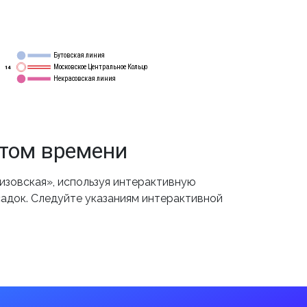
Бутовская линия
12
Московское Центральное Кольцо
14
Некрасовская линия
15
етом времени
изовская», используя интерактивную
садок. Следуйте указаниям интерактивной