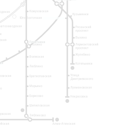
Кожуховская
одская
Кузьминки
14
Юго-Восточная
Автозаводская
Рязанский
проспект
рк
Выхино
ская
Печатники
Косино
Лермонтовский
проспект
Жулебино
Волжская
ая
Котельники
Люблино
7
Улица
ровская
Братиславская
Дмитриевского
Марьино
Лухмановская
о
1
Борисово
Некрасовка
15
Шипиловская
10
овская
Зябликово
2
ейская
Алма-Атинская