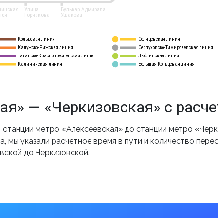
нинская
Улица
Бульвар Адмирала
лея
Горчакова
Ушакова
Кольцевая линия
Солнцевская линия
8 
А
Калужско-Рижская линия
Серпуховско-Тимирязевская линия
9
Таганско-Краснопресненская линия
Люблинская линия
10
Калининская линия
Большая Кольцевая линия
11
ая» — «Черкизовская» с расч
станции метро «Алексеевская» до станции метро «Черк
, мы указали расчетное время в пути и количество пере
вской до Черкизовской.