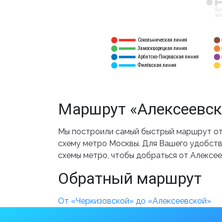
12
Бу
ал
Сокольническая линия
5
1
Замоскворецкая линия
6
2
Арбатско-Покровская линия
3
7
Филёвская линия
4
8
Маршрут «Алексеевск
Мы построили самый быстрый маршрут от 
схему метро Москвы. Для Вашего удобства
схемы метро, чтобы добраться от Алексее
Обратный маршрут
От «Черкизовской» до «Алексеевской»