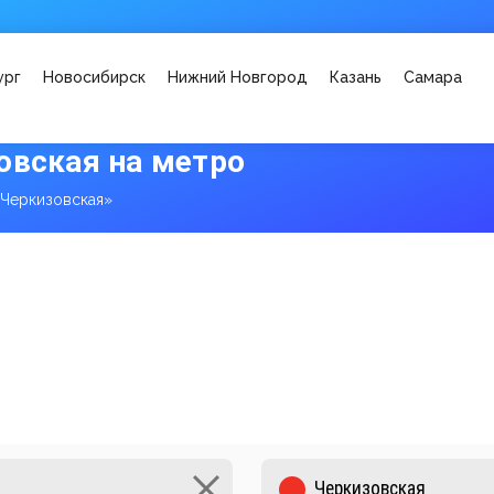
ург
Новосибирск
Нижний Новгород
Казань
Самара
овская на метро
«Черкизовская»