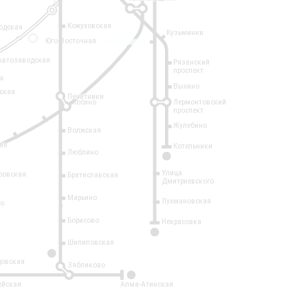
Кожуховская
одская
Кузьминки
14
Юго-Восточная
Автозаводская
Рязанский
проспект
рк
Выхино
ская
Печатники
Косино
Лермонтовский
проспект
Жулебино
Волжская
ая
Котельники
Люблино
7
Улица
ровская
Братиславская
Дмитриевского
Марьино
Лухмановская
о
1
Борисово
Некрасовка
15
Шипиловская
10
овская
Зябликово
2
ейская
Алма-Атинская