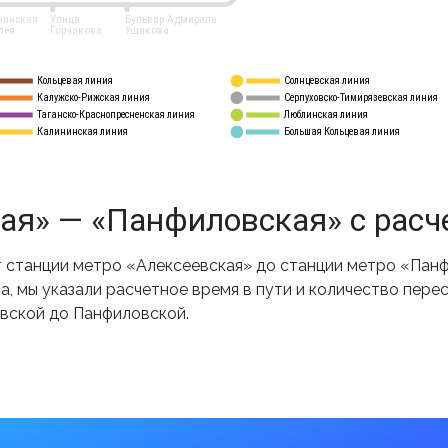
нинская
Улица
Бульвар Адмирала
лея
Горчакова
Ушакова
Кольцевая линия
Солнцевская линия
8 
А
Калужско-Рижская линия
Серпуховско-Тимирязевская линия
9
Таганско-Краснопресненская линия
Люблинская линия
10
Калининская линия
Большая Кольцевая линия
11
ая» — «Панфиловская» с расч
станции метро «Алексеевская» до станции метро «Панф
, мы указали расчетное время в пути и количество пере
евской до Панфиловской.