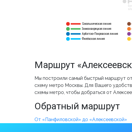
12
Бу
ал
Сокольническая линия
5
1
Замоскворецкая линия
6
2
Арбатско-Покровская линия
3
7
Филёвская линия
4
8
Маршрут «Алексеевск
Мы построили самый быстрый маршрут от 
схему метро Москвы. Для Вашего удобства
схемы метро, чтобы добраться от Алексе
Обратный маршрут
От «Панфиловской» до «Алексеевской»