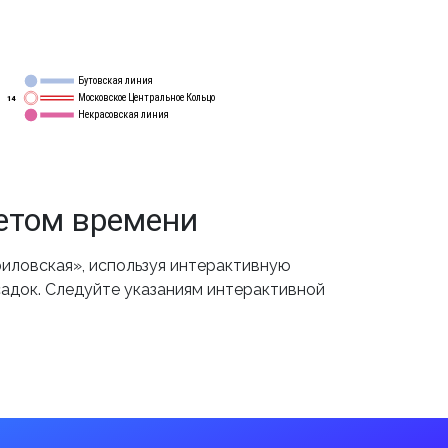
Бутовская линия
12
Московское Центральное Кольцо
14
Некрасовская линия
15
етом времени
иловская», используя интерактивную
садок. Следуйте указаниям интерактивной