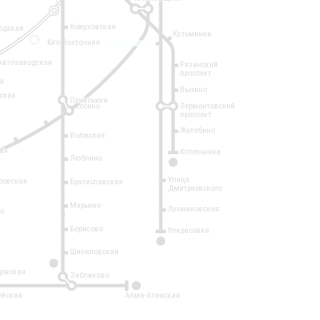
Кожуховская
одская
Кузьминки
14
Юго-Восточная
Автозаводская
Рязанский
проспект
рк
Выхино
ская
Печатники
Косино
Лермонтовский
проспект
Жулебино
Волжская
ая
Котельники
Люблино
7
Улица
ровская
Братиславская
Дмитриевского
Марьино
Лухмановская
о
1
Борисово
Некрасовка
15
Шипиловская
10
овская
Зябликово
2
ейская
Алма-Атинская