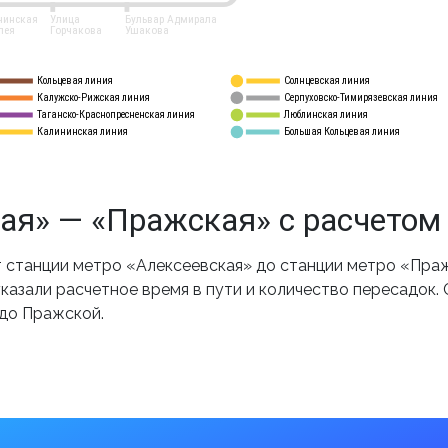
нинская
Улица
Бульвар Адмирала
лея
Горчакова
Ушакова
Кольцевая линия
Солнцевская линия
8 
А
Калужско-Рижская линия
Серпуховско-Тимирязевская линия
9
Таганско-Краснопресненская линия
Люблинская линия
10
Калининская линия
Большая Кольцевая линия
11
ая» — «Пражская» с расчетом
станции метро «Алексеевская» до станции метро «Праж
казали расчетное время в пути и количество пересадок.
 до Пражской.