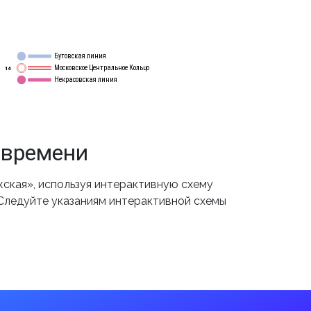
Бутовская линия
12
Московское Центральное Кольцо
14
Некрасовская линия
15
 времени
ская», используя интерактивную схему
 Следуйте указаниям интерактивной схемы