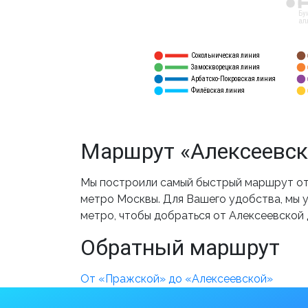
12
Бу
ал
Сокольническая линия
5
1
Замоскворецкая линия
6
2
Арбатско-Покровская линия
3
7
Филёвская линия
4
8
Маршрут «Алексеевск
Мы построили самый быстрый маршрут от 
метро Москвы. Для Вашего удобства, мы у
метро, чтобы добраться от Алексеевской
Обратный маршрут
От «Пражской» до «Алексеевской»