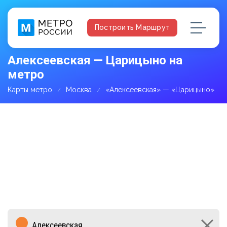
Построить Маршрут
Алексеевская — Царицыно на
метро
Карты метро
Москва
«Алексеевская» — «Царицыно»