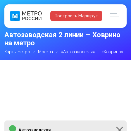
Построить Маршрут
Автозаводская 2 линии — Ховрино
на метро
Карты метро
Москва
«Автозаводская» — «Ховрино»