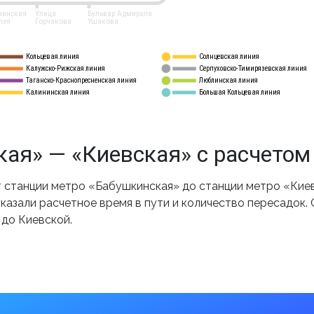
нинская
Улица
Бульвар Адмирала
лея
Горчакова
Ушакова
Кольцевая линия
Солнцевская линия
8 
А
Калужско-Рижская линия
Серпуховско-Тимирязевская линия
9
Таганско-Краснопресненская линия
Люблинская линия
10
Калининская линия
Большая Кольцевая линия
11
ая» — «Киевская» с расчетом
станции метро «Бабушкинская» до станции метро «Киев
казали расчетное время в пути и количество пересадок.
 до Киевской.