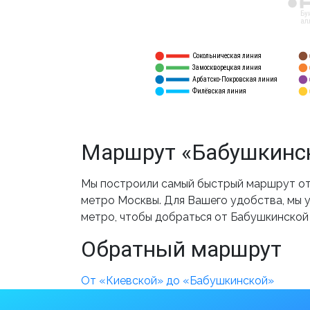
12
Бу
ал
Сокольническая линия
5
1
Замоскворецкая линия
6
2
Арбатско-Покровская линия
3
7
Филёвская линия
4
8
Маршрут «Бабушкинск
Мы построили самый быстрый маршрут от 
метро Москвы. Для Вашего удобства, мы у
метро, чтобы добраться от Бабушкинской
Обратный маршрут
От «Киевской» до «Бабушкинской»