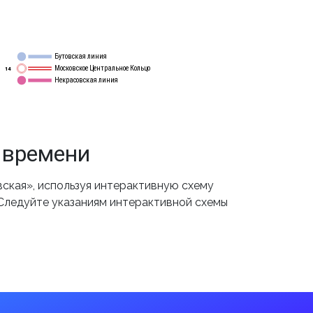
Бутовская линия
12
Московское Центральное Кольцо
14
Некрасовская линия
15
 времени
ская», используя интерактивную схему
 Следуйте указаниям интерактивной схемы