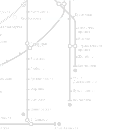
Кожуховская
одская
Кузьминки
14
Юго-Восточная
Автозаводская
Рязанский
проспект
рк
Выхино
ская
Печатники
Косино
Лермонтовский
проспект
Жулебино
Волжская
ая
Котельники
Люблино
7
Улица
ровская
Братиславская
Дмитриевского
Марьино
Лухмановская
о
1
Борисово
Некрасовка
15
Шипиловская
10
овская
Зябликово
2
ейская
Алма-Атинская