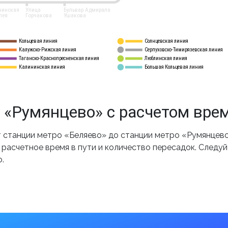
нинская
Улица
Бульвар Адмирала
лея
Горчакова
Ушакова
Кольцевая линия
Солнцевская линия
8 
А
Калужско-Рижская линия
Серпуховско-Тимирязевская линия
9
Таганско-Краснопресненская линия
Люблинская линия
10
Калининская линия
Большая Кольцевая линия
11
 «Румянцево» с расчетом вре
станции метро «Беляево» до станции метро «Румянцево
 расчетное время в пути и количество пересадок. Следу
.