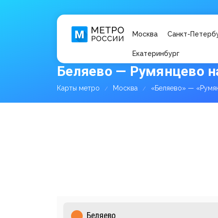
Москва
Санкт-Петерб
Екатеринбург
Беляево — Румянцево н
Карты метро
Москва
«Беляево» — «Румя