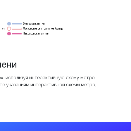
Бутовская линия
12
Московское Центральное Кольцо
14
Некрасовская линия
15
мени
», используя интерактивную схему метро
йте указаниям интерактивной схемы метро,