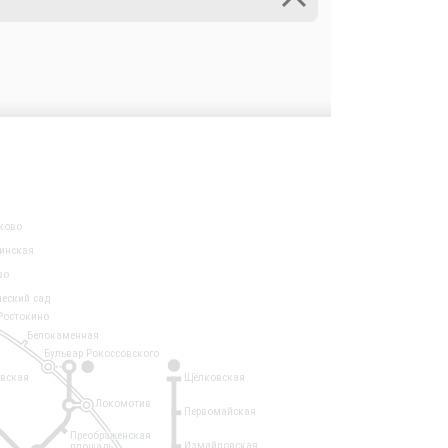
ково
инская
во
ческий сад
Ростокино
Белокаменная
Бульвар Рокоссовского
3
1
евская
Щёлковская
Локомотив
Первомайская
Преображенская
Измайловская
площадь