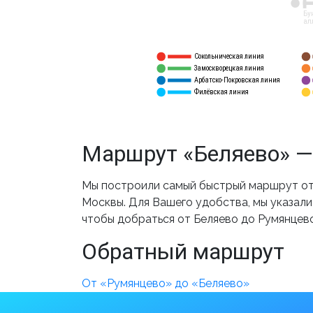
12
Бу
ал
Сокольническая линия
5
1
Замоскворецкая линия
6
2
Арбатско-Покровская линия
3
7
Филёвская линия
4
8
Маршрут «Беляево» —
Мы построили самый быстрый маршрут от 
Москвы. Для Вашего удобства, мы указали
чтобы добраться от Беляево до Румянцево
Обратный маршрут
От «Румянцево» до «Беляево»