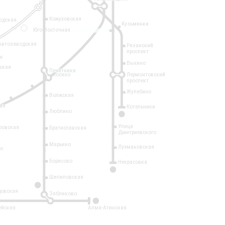
Кожуховская
одская
Кузьминки
14
Юго-Восточная
Автозаводская
Рязанский
проспект
рк
Выхино
ская
Печатники
Косино
Лермонтовский
проспект
Жулебино
Волжская
ая
Котельники
Люблино
7
Улица
ровская
Братиславская
Дмитриевского
Марьино
Лухмановская
о
1
Борисово
Некрасовка
15
Шипиловская
10
овская
Зябликово
2
ейская
Алма-Атинская