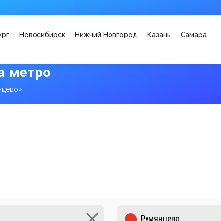
ург
Новосибирск
Нижний Новгород
Казань
Самара
а метро
нцево»