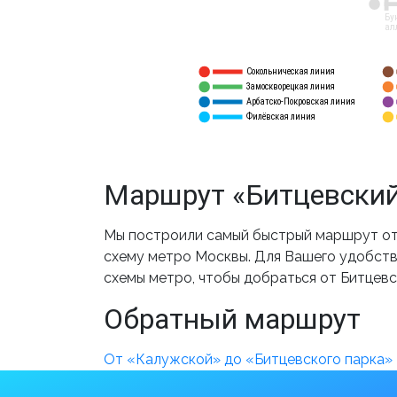
12
Бу
ал
Сокольническая линия
5
1
Замоскворецкая линия
6
2
Арбатско-Покровская линия
3
7
Филёвская линия
4
8
Маршрут «Битцевский
Мы построили самый быстрый маршрут от 
схему метро Москвы. Для Вашего удобства
схемы метро, чтобы добраться от Битцевс
Обратный маршрут
От «Калужской» до «Битцевского парка»