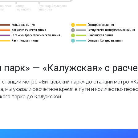
нинская
Улица
Бульвар Адмирала
лея
Горчакова
Ушакова
Кольцевая линия
Солнцевская линия
8 
А
Калужско-Рижская линия
Серпуховско-Тимирязевская линия
9
Таганско-Краснопресненская линия
Люблинская линия
10
Калининская линия
Большая Кольцевая линия
11
 парк» — «Калужская» с расч
станции метро «Битцевский парк» до станции метро «К
, мы указали расчетное время в пути и количество пере
кого парка до Калужской.