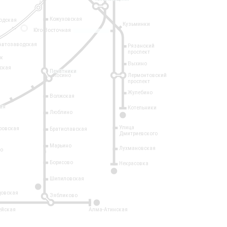
Кожуховская
одская
Кузьминки
14
Юго-Восточная
Автозаводская
Рязанский
проспект
рк
Выхино
ская
Печатники
Косино
Лермонтовский
проспект
Жулебино
Волжская
ая
Котельники
Люблино
7
Улица
ровская
Братиславская
Дмитриевского
Марьино
Лухмановская
о
1
Борисово
Некрасовка
15
Шипиловская
10
овская
Зябликово
2
ейская
Алма-Атинская