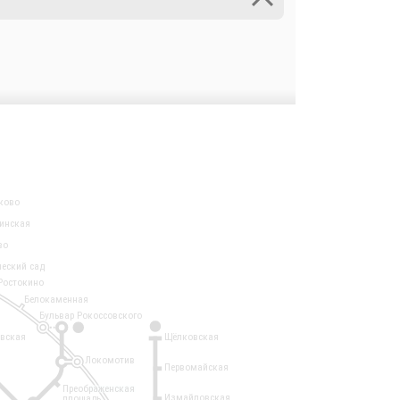
ково
инская
во
ческий сад
Ростокино
Белокаменная
Бульвар Рокоссовского
3
1
евская
Щёлковская
Локомотив
Первомайская
Преображенская
Измайловская
площадь