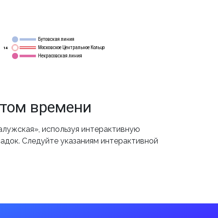
Бутовская линия
12
Московское Центральное Кольцо
14
Некрасовская линия
15
етом времени
алужская», используя интерактивную
садок. Следуйте указаниям интерактивной