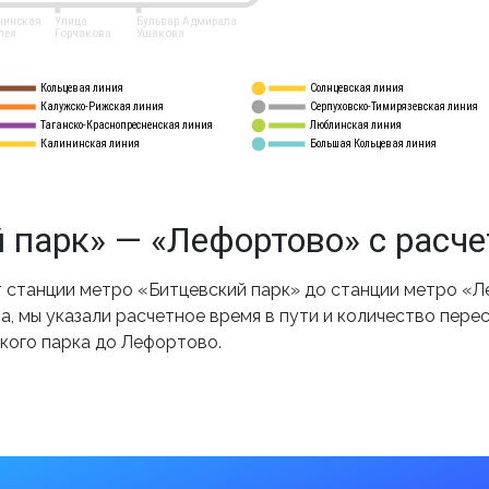
нинская
Улица
Бульвар Адмирала
лея
Горчакова
Ушакова
Кольцевая линия
Солнцевская линия
8 
А
Калужско-Рижская линия
Серпуховско-Тимирязевская линия
9
Таганско-Краснопресненская линия
Люблинская линия
10
Калининская линия
Большая Кольцевая линия
11
 парк» — «Лефортово» с расч
станции метро «Битцевский парк» до станции метро «Л
, мы указали расчетное время в пути и количество пере
кого парка до Лефортово.