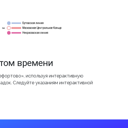
Бутовская линия
12
Московское Центральное Кольцо
14
Некрасовская линия
15
етом времени
ефортово», используя интерактивную
садок. Следуйте указаниям интерактивной