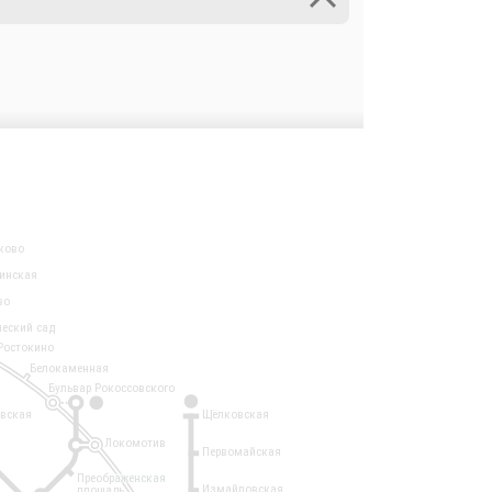
ково
инская
во
ческий сад
Ростокино
Белокаменная
Бульвар Рокоссовского
3
1
евская
Щёлковская
Локомотив
Первомайская
Преображенская
Измайловская
площадь