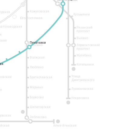
Кожуховская
одская
Кузьминки
14
Юго-Восточная
Автозаводская
Рязанский
проспект
рк
Выхино
ская
Печатники
Печатники
Косино
Лермонтовский
проспект
Жулебино
Волжская
ая
ая
Котельники
Люблино
7
Улица
ровская
Братиславская
Дмитриевского
Марьино
Лухмановская
о
1
Борисово
Некрасовка
15
Шипиловская
10
овская
Зябликово
2
ейская
Алма-Атинская