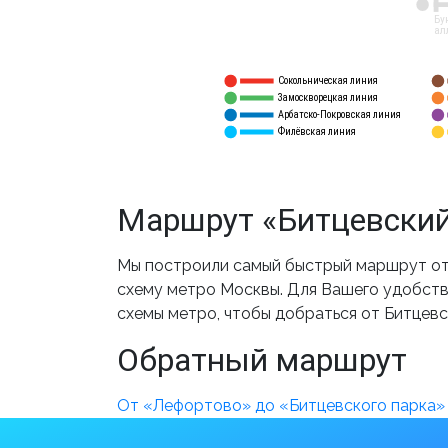
12
Бу
ал
Сокольническая линия
5
1
Замоскворецкая линия
6
2
Арбатско-Покровская линия
3
7
Филёвская линия
4
8
Маршрут «Битцевский
Мы построили самый быстрый маршрут от 
схему метро Москвы. Для Вашего удобства
схемы метро, чтобы добраться от Битцевс
Обратный маршрут
От «Лефортово» до «Битцевского парка»