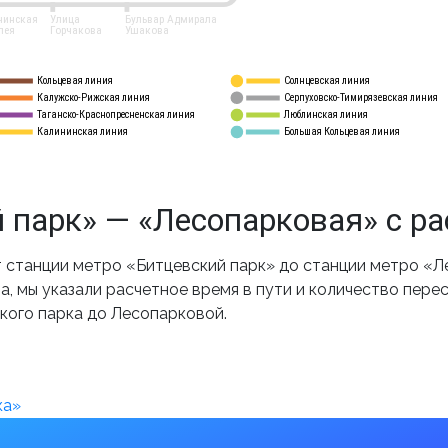
нинская
Улица
Бульвар Адмирала
лея
Горчакова
Ушакова
Кольцевая линия
Солнцевская линия
8 
А
Калужско-Рижская линия
Серпуховско-Тимирязевская линия
9
Таганско-Краснопресненская линия
Люблинская линия
10
Калининская линия
Большая Кольцевая линия
11
 парк» — «Лесопарковая» с р
станции метро «Битцевский парк» до станции метро «Л
, мы указали расчетное время в пути и количество пере
кого парка до Лесопарковой.
ка»