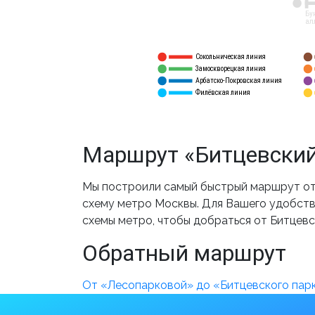
12
Бу
ал
Сокольническая линия
5
1
Замоскворецкая линия
6
2
Арбатско-Покровская линия
3
7
Филёвская линия
4
8
Маршрут «Битцевский
Мы построили самый быстрый маршрут от 
схему метро Москвы. Для Вашего удобства
схемы метро, чтобы добраться от Битцевс
Обратный маршрут
От «Лесопарковой» до «Битцевского пар