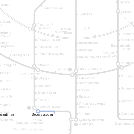
Дубровка
Лужники
Шаболовская
Автозав
Тульская
робьёвы
Ленинский
ры
проспект
ЗИЛ
Верхние
Крымская
ощадь
иверситет
Котлы
Технопа
агарина
Академическая
Коломен
оспект
Нагатинская
Нагатинский
рнадского
Профсоюзная
затон
Нагорная
Кленовый
Новые Черёмушки
Новаторская
бульвар
Нахимовский проспект
Каширск
Калужская
о-Западная
Севастопольская
Зюзино
11
опарёво
Воронцовская
Кантеми
Варшавская
Каховская
Беляево
мянцево
Чертановская
Коньково
Царицын
ларьево
Южная
Тёплый Стан
латов Луг
Пражская
Ясенево
Орехово
Улица Академика
окшино
Новоясеневская
Янгеля
6
ьховая
Аннино
Домодед
вский парк
вский парк
Лесопарковая
Лесопарковая
ммунарка
Улица
Бульвар Дмитрия
Старокачаловская
Донского
Красногвард
9
Улица Скобелевская