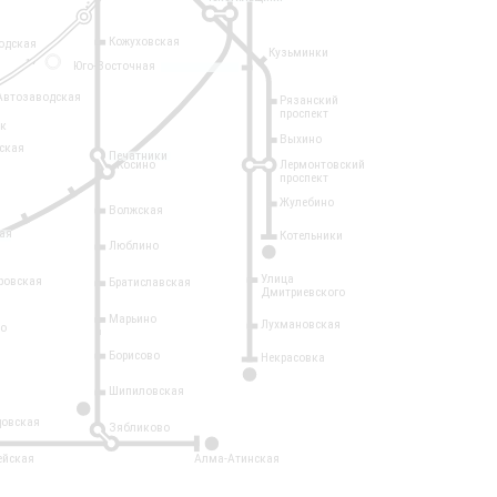
Кожуховская
одская
Кузьминки
14
Юго-Восточная
Автозаводская
Рязанский
проспект
рк
Выхино
ская
Печатники
Косино
Лермонтовский
проспект
Жулебино
Волжская
ая
Котельники
Люблино
7
Улица
ровская
Братиславская
Дмитриевского
Марьино
Лухмановская
о
1
Борисово
Некрасовка
15
Шипиловская
10
овская
Зябликово
2
ейская
Алма-Атинская