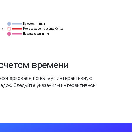
Бутовская линия
12
Московское Центральное Кольцо
14
Некрасовская линия
15
асчетом времени
есопарковая», используя интерактивную
садок. Следуйте указаниям интерактивной