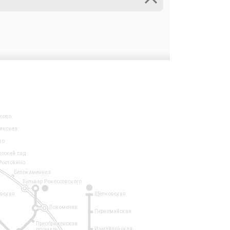
ково
инская
во
ческий сад
Ростокино
Белокаменная
Бульвар Рокоссовского
3
1
евская
Щёлковская
Локомотив
Первомайская
Преображенская
Измайловская
площадь