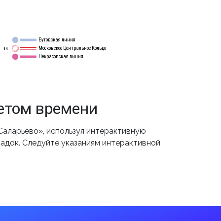
Бутовская линия
12
Московское Центральное Кольцо
14
Некрасовская линия
15
етом времени
Саларьево», используя интерактивную
садок. Следуйте указаниям интерактивной