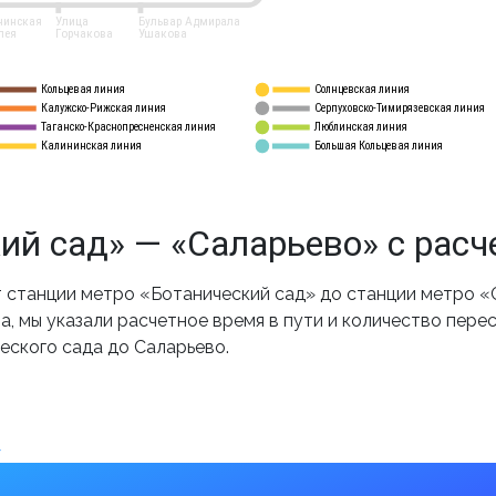
нинская
Улица
Бульвар Адмирала
лея
Горчакова
Ушакова
Кольцевая линия
Солнцевская линия
8 
А
Калужско-Рижская линия
Серпуховско-Тимирязевская линия
9
Таганско-Краснопресненская линия
Люблинская линия
10
Калининская линия
Большая Кольцевая линия
11
ий сад» — «Саларьево» с расч
станции метро «Ботанический сад» до станции метро «
, мы указали расчетное время в пути и количество пере
еского сада до Саларьево.
»