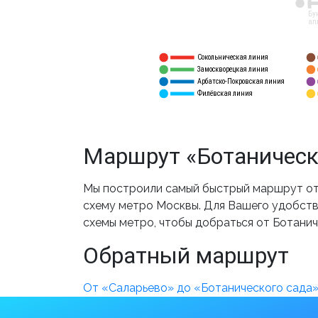
12
Бу
ал
Сокольническая линия
5
1
Замоскворецкая линия
6
2
Арбатско-Покровская линия
3
7
Филёвская линия
4
8
Маршрут «Ботаническ
Мы построили самый быстрый маршрут от 
схему метро Москвы. Для Вашего удобства
схемы метро, чтобы добраться от Ботанич
Обратный маршрут
От «Саларьево» до «Ботанического сада