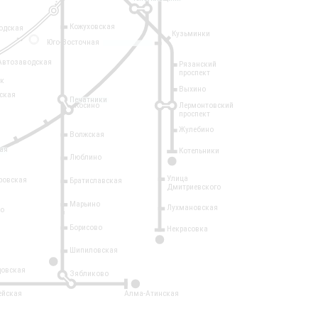
Кожуховская
одская
Кузьминки
14
Юго-Восточная
Автозаводская
Рязанский
проспект
рк
Выхино
ская
Печатники
Косино
Лермонтовский
проспект
Жулебино
Волжская
ая
Котельники
Люблино
7
Улица
ровская
Братиславская
Дмитриевского
Марьино
Лухмановская
о
1
Борисово
Некрасовка
15
Шипиловская
10
овская
Зябликово
2
ейская
Алма-Атинская