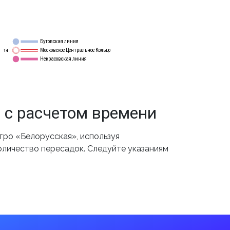
Бутовская линия
12
Московское Центральное Кольцо
14
Некрасовская линия
15
 с расчетом времени
ро «Белорусская», используя
оличество пересадок. Следуйте указаниям