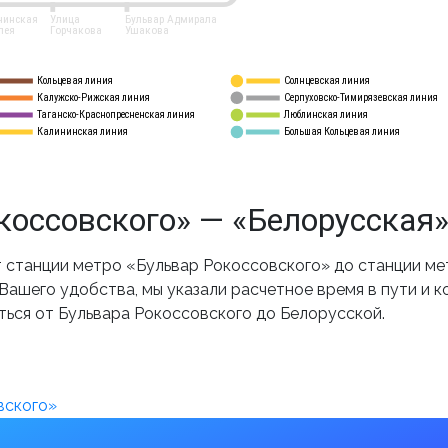
нинская
Улица
Бульвар Адмирала
лея
Горчакова
Ушакова
Кольцевая линия
Солнцевская линия
8 
А
Калужско-Рижская линия
Серпуховско-Тимирязевская линия
9
Таганско-Краснопресненская линия
Люблинская линия
10
Калининская линия
Большая Кольцевая линия
11
оссовского» — «Белорусская»
станции метро «Бульвар Рокоссовского» до станции мет
ашего удобства, мы указали расчетное время в пути и к
ться от Бульвара Рокоссовского до Белорусской.
вского»