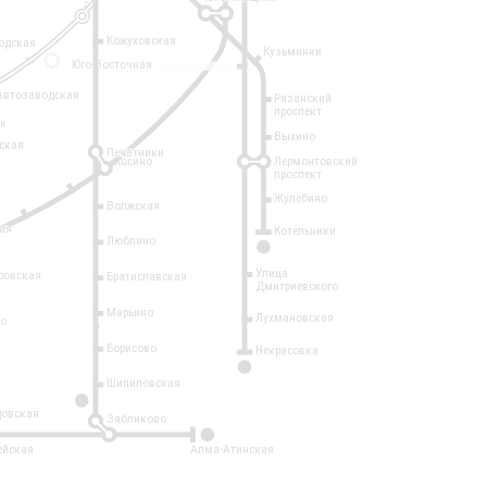
Кожуховская
одская
Кузьминки
14
Юго-Восточная
Автозаводская
Рязанский
проспект
рк
Выхино
ская
Печатники
Косино
Лермонтовский
проспект
Жулебино
Волжская
ая
Котельники
Люблино
7
Улица
ровская
Братиславская
Дмитриевского
Марьино
Лухмановская
о
1
Борисово
Некрасовка
15
Шипиловская
10
овская
Зябликово
2
ейская
Алма-Атинская