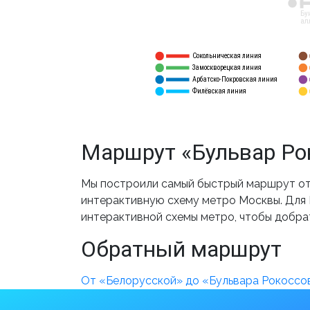
12
Бу
ал
Сокольническая линия
5
1
Замоскворецкая линия
6
2
Арбатско-Покровская линия
3
7
Филёвская линия
4
8
Маршрут «Бульвар Рок
Мы построили самый быстрый маршрут от 
интерактивную схему метро Москвы. Для В
интерактивной схемы метро, чтобы добра
Обратный маршрут
От «Белорусской» до «Бульвара Рокоссо