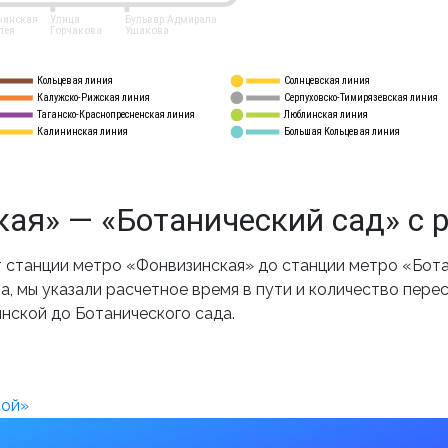
нинская
Улица
Бульвар Адмирала
лея
Горчакова
Ушакова
Кольцевая линия
Солнцевская линия
8 
А
Калужско-Рижская линия
Серпуховско-Тимирязевская линия
9
Таганско-Краснопресненская линия
Люблинская линия
10
Калининская линия
Большая Кольцевая линия
11
ая» — «Ботанический сад» с 
станции метро «Фонвизинская» до станции метро «Бота
, мы указали расчетное время в пути и количество пере
нской до Ботанического сада.
кой»