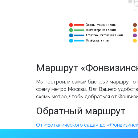
12
Бу
ал
Сокольническая линия
5
1
Замоскворецкая линия
6
2
Арбатско-Покровская линия
3
7
Филёвская линия
4
8
Маршрут «Фонвизинск
Мы построили самый быстрый маршрут от 
схему метро Москвы. Для Вашего удобства
схемы метро, чтобы добраться от Фонвизи
Обратный маршрут
От «Ботанического сада» до «Фонвизинс