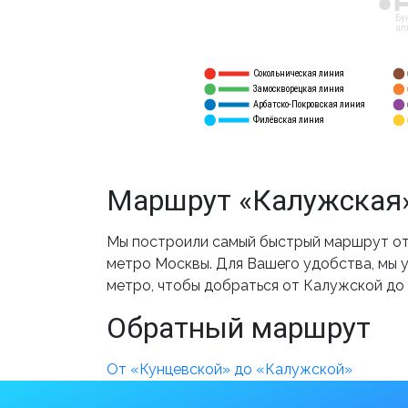
12
Бу
ал
Сокольническая линия
5
1
Замоскворецкая линия
6
2
Арбатско-Покровская линия
3
7
Филёвская линия
4
8
Маршрут «Калужская»
Мы построили самый быстрый маршрут от 
метро Москвы. Для Вашего удобства, мы у
метро, чтобы добраться от Калужской до
Обратный маршрут
От «Кунцевской» до «Калужской»