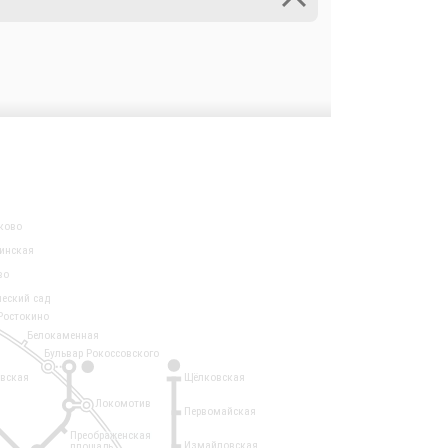
ково
инская
во
ческий сад
Ростокино
Белокаменная
Бульвар Рокоссовского
3
1
евская
Щёлковская
Локомотив
Первомайская
Преображенская
Измайловская
площадь