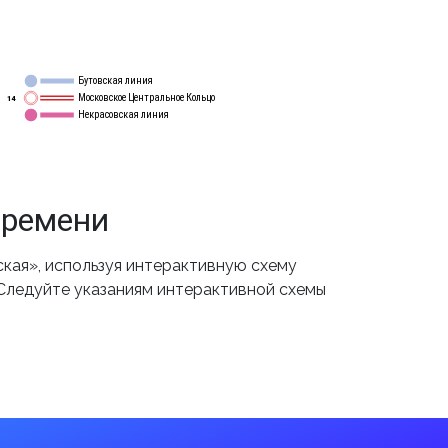
Бутовская линия
12
Московское Центральное Кольцо
14
Некрасовская линия
15
времени
кая», используя интерактивную схему
 Следуйте указаниям интерактивной схемы