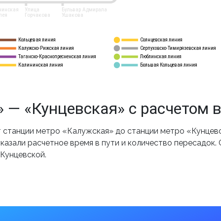
нинская
Улица
Бульвар Адмирала
лея
Горчакова
Ушакова
Кольцевая линия
Солнцевская линия
8 
А
Калужско-Рижская линия
Серпуховско-Тимирязевская линия
9
Таганско-Краснопресненская линия
Люблинская линия
10
Калининская линия
Большая Кольцевая линия
11
 — «Кунцевская» с расчетом 
станции метро «Калужская» до станции метро «Кунцевс
казали расчетное время в пути и количество пересадок.
 Кунцевской.