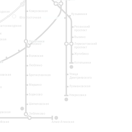
Кожуховская
одская
Кузьминки
14
Юго-Восточная
Автозаводская
Рязанский
проспект
рк
Выхино
ская
Печатники
Косино
Лермонтовский
проспект
Жулебино
Волжская
ая
Котельники
Люблино
7
Улица
ровская
Братиславская
Дмитриевского
Марьино
Лухмановская
о
1
Борисово
Некрасовка
15
Шипиловская
10
овская
Зябликово
2
ейская
Алма-Атинская