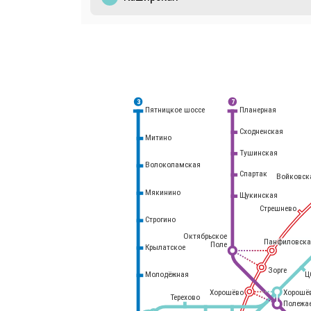
3
7
Планерная
Пятницкое шоссе
Сходненская
Митино
Тушинская
Волоколамская
Спартак
Войковск
Мякинино
Щукинская
Стрешнево
Строгино
Октябрьское
Панфиловска
Поле
Крылатское
Белорусский
вокзал
Зорге
Молодёжная
Ц
Хорошёво
Хорошё
Терехово
Полежа