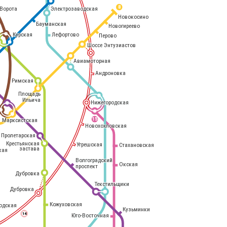
8
Электрозаводская
Ворота
Новокосино
Бауманская
Новогиреево
Курская
Лефортово
Перово
Шоссе Энтузиастов
Авиамоторная
Андроновка
Римская
Площадь
Ильича
Нижегородская
Марксистская
15
Новохохловская
Пролетарская
Крестьянская
Угрешская
Стахановская
застава
кая
Волгоградский
Окская
проспект
Дубровка
Текстильщики
Дубровка
Кожуховская
одская
Кузьминки
14
Юго-Восточная