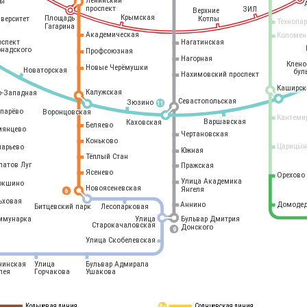
Ленинский
ры
проспект
ЗИЛ
Верхние
Крымская
Площадь
иверситет
Котлы
Технопа
Гагарина
Академическая
Коломен
оспект
Нагатинская
рнадского
Профсоюзная
Нагорная
Клен
Новые Черёмушки
Новаторская
бул
Нахимовский проспект
Каширск
Калужская
о-Западная
Севастопольская
Зюзино
11
опарёво
Воронцовская
Кантеми
Варшавская
Каховская
Беляево
мянцево
Чертановская
Коньково
Царицын
ларьево
Южная
Тёплый Стан
латов Луг
Пражская
Ясенево
Орехово
Улица Академика
окшино
Новоясеневская
Янгеля
6
ьховая
Аннино
Домодед
Битцевский парк
Лесопарковая
ммунарка
Улица
Бульвар Дмитрия
Старокачаловская
Донского
9
Улица Скобелевская
нинская
Улица
Бульвар Адмирала
лея
Горчакова
Ушакова
Кольцевая линия
Солнцевская линия
8 
А