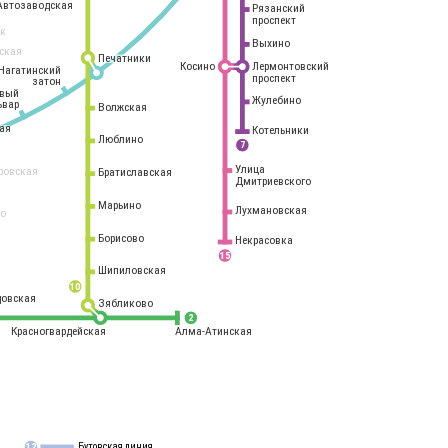
Автозаводская
Рязанский
проспект
рк
Выхино
ская
Печатники
Косино
Лермонтовский
Нагатинский
проспект
затон
овый
Жулебино
ьвар
Волжская
ая
Котельники
Люблино
7
Улица
ровская
Братиславская
Дмитриевского
Марьино
Лухмановская
о
1
Борисово
Некрасовка
15
Шипиловская
10
овская
Зябликово
2
Красногвардейская
Алма-Атинская
Бутовская линия
12