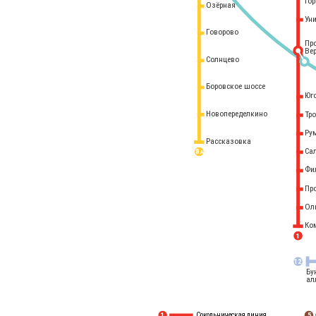
го
Озёрная
Ун
Говорово
Пр
Ве
Солнцево
Боровское шоссе
Юг
Новопеределкино
Тр
Ру
Рассказовка
Са
8 
А
Фи
Пр
Ол
Ко
1
12
Бу
ал
Сокольническая линия
5
1