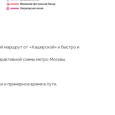
Московское Центральное Кольцо
14
Некрасовская линия
15
ой маршрут от «Каширской» и быстро и
ерактивной схемы метро Москвы,
и и примерное время в пути.