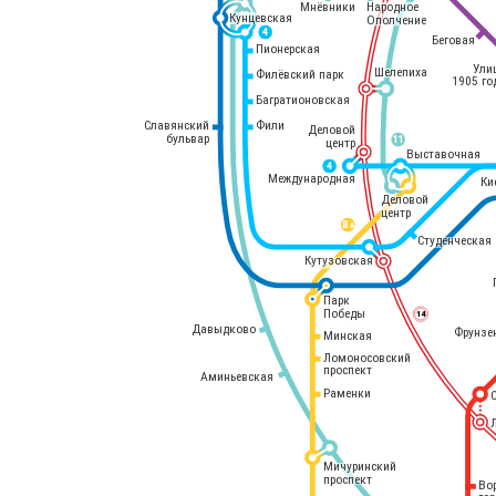
Мнёвники
Народное
Кунцевская
Ополчение
4
Беговая
Пионерская
Ули
Шелепиха
Филёвский парк
1905 го
Багратионовская
Славянский
Фили
Деловой
бульвар
11
центр
Выставочная
4
Международная
Ки
Деловой
центр
8 
А
Студенческая
Кутузовская
Парк
Победы
14
Давыдково
Фрунзе
Минская
Ломоносовский
проспект
Аминьевская
Раменки
Мичуринский
проспект
Во