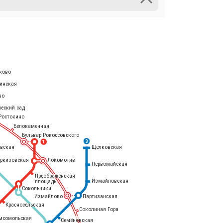
ково
инская
во
ческий сад
Ростокино
Белокаменная
Бульвар Рокоссовского
3
1
евская
Щёлковская
еркизовская
Локомотив
Первомайская
Преображенская
Измайловская
площадь
Сокольники
Измайлово
Партизанская
Красносельская
Соколиная Гора
мсомольская
Семёновская