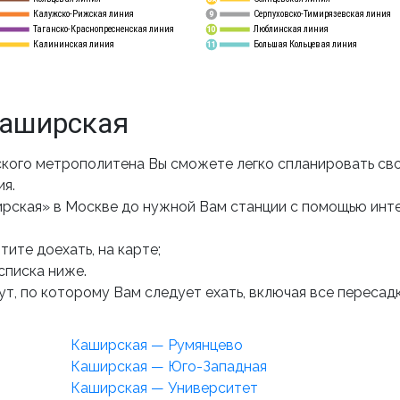
Калужско-Рижская линия
Серпуховско-Тимирязевская линия
9
Таганско-Краснопресненская линия
Люблинская линия
10
Калининская линия
Большая Кольцевая линия
11
Каширская
кого метрополитена Вы сможете легко спланировать св
ия.
рская» в Москве до нужной Вам станции с помощью инт
ите доехать, на карте;
списка ниже.
т, по которому Вам следует ехать, включая все пересадк
Каширская — Румянцево
Каширская — Юго-Западная
Каширская — Университет