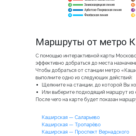
Замоскворецкая линия
6
2
Арбатско-Покровская линия
3
7
Филёвская линия
4
8
Маршруты от метро 
С помощью интерактивной карты Московс
эффективно добраться до места назначен
Чтобы добраться от станции метро «Каши
выполните одно из следующих действий:
Щелкните на станции, до которой Вы хот
Или выберите подходящий маршрут из 
После чего на карте будет показан маршру
Каширская — Саларьево
Каширская — Тропарёво
Каширская — Проспект Вернадского