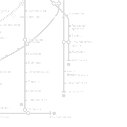
Кожуховская
одская
Кузьминки
14
Юго-Восточная
Автозаводская
Рязанский
проспект
рк
Выхино
ская
Печатники
Косино
Лермонтовский
проспект
Жулебино
Волжская
ая
Котельники
Люблино
7
Улица
ровская
Братиславская
Дмитриевского
Марьино
Лухмановская
о
1
Борисово
Некрасовка
15
Шипиловская
10
овская
Зябликово
2
ейская
Алма-Атинская