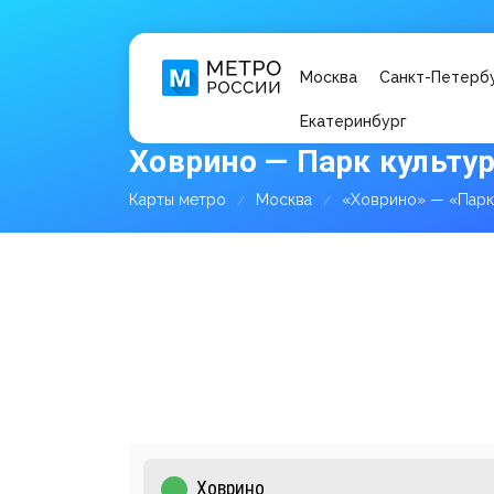
Москва
Санкт-Петерб
Екатеринбург
Ховрино — Парк культур
Карты метро
Москва
«Ховрино» — «Парк