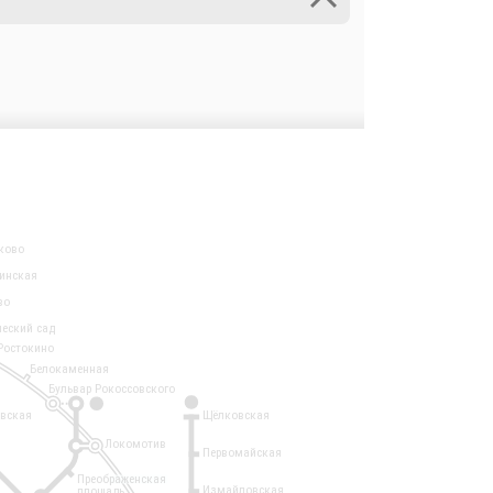
ково
инская
во
ческий сад
Ростокино
Белокаменная
Бульвар Рокоссовского
3
1
евская
Щёлковская
Локомотив
Первомайская
Преображенская
Измайловская
площадь