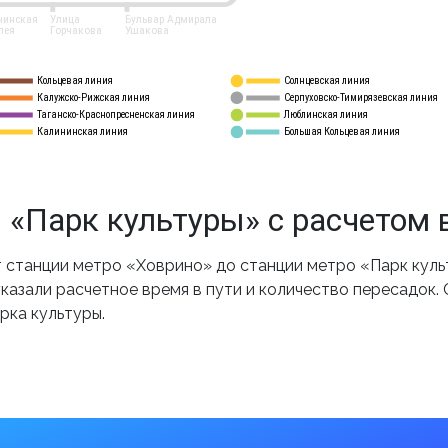
нинская
Улица
Бульвар Адмирала
лея
Горчакова
Ушакова
Кольцевая линия
Солнцевская линия
8 
А
Калужско-Рижская линия
Серпуховско-Тимирязевская линия
9
Таганско-Краснопресненская линия
Люблинская линия
10
Калининская линия
Большая Кольцевая линия
11
 «Парк культуры» с расчетом 
станции метро «Ховрино» до станции метро «Парк куль
казали расчетное время в пути и количество пересадок.
рка культуры.