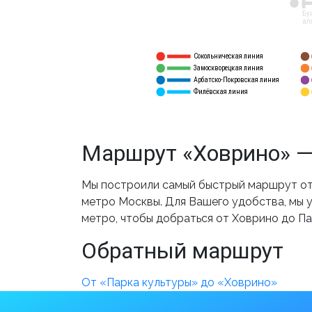
12
Бу
ал
Сокольническая линия
5
1
Замоскворецкая линия
6
2
Арбатско-Покровская линия
3
7
Филёвская линия
4
8
Маршрут «Ховрино» —
Мы построили самый быстрый маршрут от 
метро Москвы. Для Вашего удобства, мы у
метро, чтобы добраться от Ховрино до Па
Обратный маршрут
От «Парка культуры» до «Ховрино»