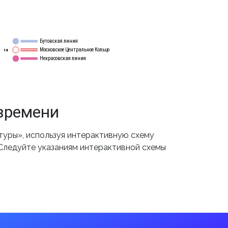
Бутовская линия
12
Московское Центральное Кольцо
14
Некрасовская линия
15
времени
туры», используя интерактивную схему
 Следуйте указаниям интерактивной схемы