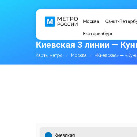
Москва
Санкт-Петерб
Екатеринбург
Киевская 3 линии — Кун
Карты метро
Москва
«Киевская» — «Кун