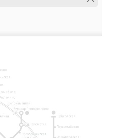
ково
инская
во
ческий сад
Ростокино
Белокаменная
Бульвар Рокоссовского
3
1
евская
Щёлковская
Локомотив
Первомайская
Преображенская
Измайловская
площадь