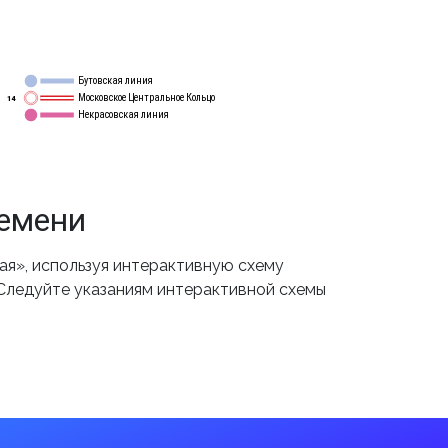
Бутовская линия
12
Московское Центральное Кольцо
14
Некрасовская линия
15
ремени
я», используя интерактивную схему
 Следуйте указаниям интерактивной схемы