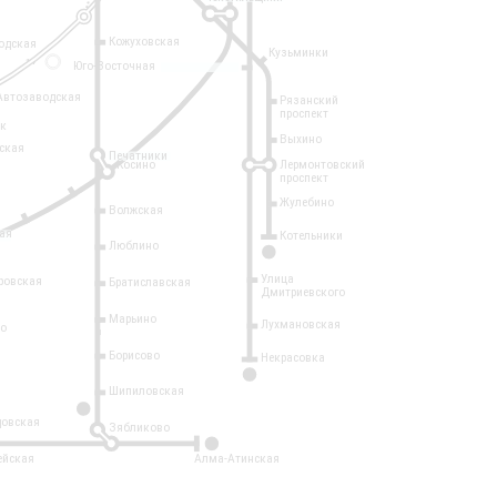
Кожуховская
одская
Кузьминки
14
Юго-Восточная
Автозаводская
Рязанский
проспект
рк
Выхино
ская
Печатники
Косино
Лермонтовский
проспект
Жулебино
Волжская
ая
Котельники
Люблино
7
Улица
ровская
Братиславская
Дмитриевского
Марьино
Лухмановская
о
1
Борисово
Некрасовка
15
Шипиловская
10
овская
Зябликово
2
ейская
Алма-Атинская