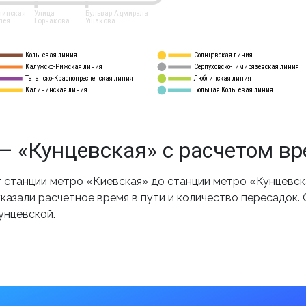
нинская
Улица
Бульвар Адмирала
лея
Горчакова
Ушакова
Кольцевая линия
Солнцевская линия
8 
А
Калужско-Рижская линия
Серпуховско-Тимирязевская линия
9
Таганско-Краснопресненская линия
Люблинская линия
10
Калининская линия
Большая Кольцевая линия
11
— «Кунцевская» с расчетом в
станции метро «Киевская» до станции метро «Кунцевска
казали расчетное время в пути и количество пересадок.
унцевской.