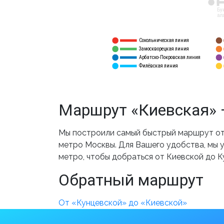
12
Бу
ал
Сокольническая линия
5
1
Замоскворецкая линия
6
2
Арбатско-Покровская линия
3
7
Филёвская линия
4
8
Маршрут «Киевская» 
Мы построили самый быстрый маршрут от 
метро Москвы. Для Вашего удобства, мы у
метро, чтобы добраться от Киевской до К
Обратный маршрут
От «Кунцевской» до «Киевской»