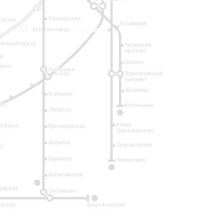
Кожуховская
одская
Кузьминки
14
Юго-Восточная
Автозаводская
Рязанский
проспект
рк
Выхино
ская
Печатники
Косино
Лермонтовский
проспект
Жулебино
Волжская
ая
Котельники
Люблино
7
Улица
ровская
Братиславская
Дмитриевского
Марьино
Лухмановская
о
1
Борисово
Некрасовка
15
Шипиловская
10
овская
Зябликово
2
ейская
Алма-Атинская