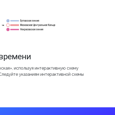
Бутовская линия
12
Московское Центральное Кольцо
14
Некрасовская линия
15
 времени
ская», используя интерактивную схему
 Следуйте указаниям интерактивной схемы