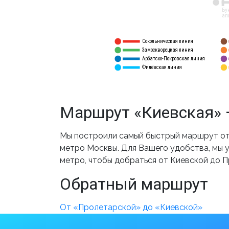
12
Бу
ал
Сокольническая линия
5
1
Замоскворецкая линия
6
2
Арбатско-Покровская линия
3
7
Филёвская линия
4
8
Маршрут «Киевская» 
Мы построили самый быстрый маршрут от 
метро Москвы. Для Вашего удобства, мы у
метро, чтобы добраться от Киевской до 
Обратный маршрут
От «Пролетарской» до «Киевской»