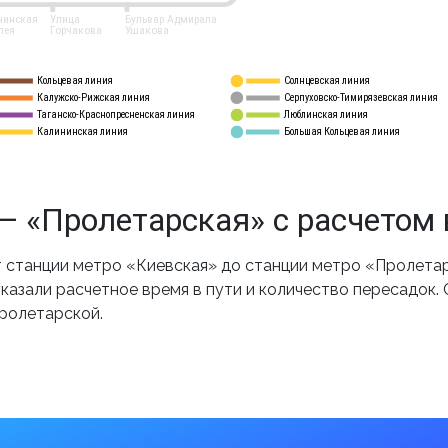
нинская
Улица
Бульвар Адмирала
лея
Горчакова
Ушакова
Кольцевая линия
Солнцевская линия
8 
А
Калужско-Рижская линия
Серпуховско-Тимирязевская линия
9
Таганско-Краснопресненская линия
Люблинская линия
10
Калининская линия
Большая Кольцевая линия
11
— «Пролетарская» с расчетом
станции метро «Киевская» до станции метро «Пролетар
казали расчетное время в пути и количество пересадок.
Пролетарской.