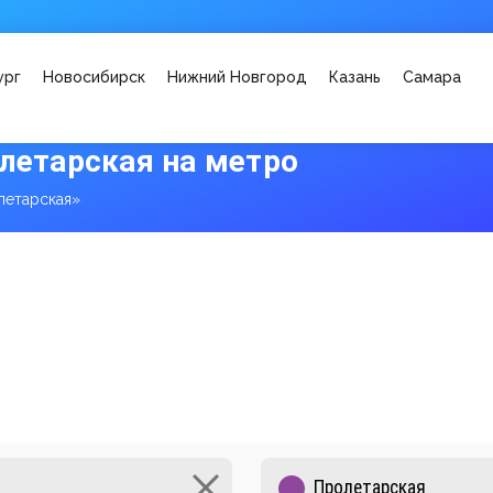
ург
Новосибирск
Нижний Новгород
Казань
Самара
олетарская на метро
летарская»