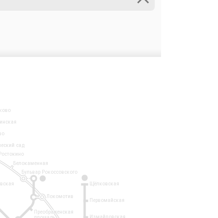
ково
инская
во
ческий сад
Ростокино
Белокаменная
Бульвар Рокоссовского
3
1
евская
Щёлковская
Локомотив
Первомайская
Преображенская
Измайловская
площадь