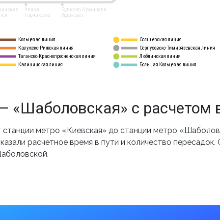
нинская
Улица
Бульвар Адмирала
лея
Горчакова
Ушакова
Кольцевая линия
Солнцевская линия
8 
А
Калужско-Рижская линия
Серпуховско-Тимирязевская линия
9
Таганско-Краснопресненская линия
Люблинская линия
10
Калининская линия
Большая Кольцевая линия
11
— «Шаболовская» с расчетом 
 станции метро «Киевская» до станции метро «Шаболовс
казали расчетное время в пути и количество пересадок.
Шаболовской.