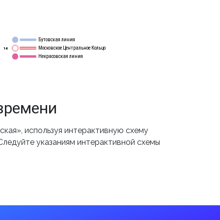
Бутовская линия
12
Московское Центральное Кольцо
14
Некрасовская линия
15
времени
кая», используя интерактивную схему
 Следуйте указаниям интерактивной схемы