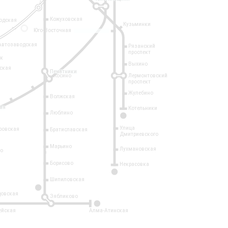
Кожуховская
одская
Кузьминки
14
Юго-Восточная
Автозаводская
Рязанский
проспект
рк
Выхино
ская
Печатники
Косино
Лермонтовский
проспект
Жулебино
Волжская
ая
Котельники
Люблино
7
Улица
ровская
Братиславская
Дмитриевского
Марьино
Лухмановская
о
1
Борисово
Некрасовка
15
Шипиловская
10
овская
Зябликово
2
ейская
Алма-Атинская