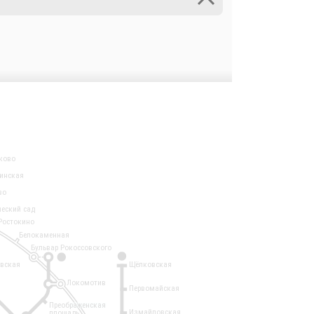
ково
инская
во
ческий сад
Ростокино
Белокаменная
Бульвар Рокоссовского
3
1
евская
Щёлковская
Локомотив
Первомайская
Преображенская
Измайловская
площадь