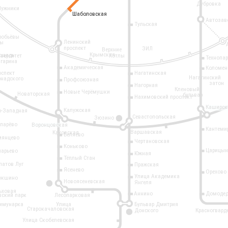
Дубровка
Лужники
Шаболовская
Шаболовская
Автозав
Тульская
робьёвы
Ленинский
ры
проспект
ЗИЛ
Верхние
Крымская
ощадь
иверситет
Котлы
Технопа
агарина
Академическая
Коломен
оспект
Нагатинская
Нагатинский
рнадского
Профсоюзная
затон
Нагорная
Кленовый
Новые Черёмушки
Новаторская
бульвар
Нахимовский проспект
Каширск
Калужская
о-Западная
Севастопольская
Зюзино
11
опарёво
Воронцовская
Кантеми
Варшавская
Каховская
Беляево
мянцево
Чертановская
Коньково
Царицын
ларьево
Южная
Тёплый Стан
латов Луг
Пражская
Ясенево
Орехово
Улица Академика
окшино
Новоясеневская
Янгеля
6
ьховая
Аннино
Домодед
вский парк
Лесопарковая
ммунарка
Улица
Бульвар Дмитрия
Старокачаловская
Донского
Красногвард
9
Улица Скобелевская