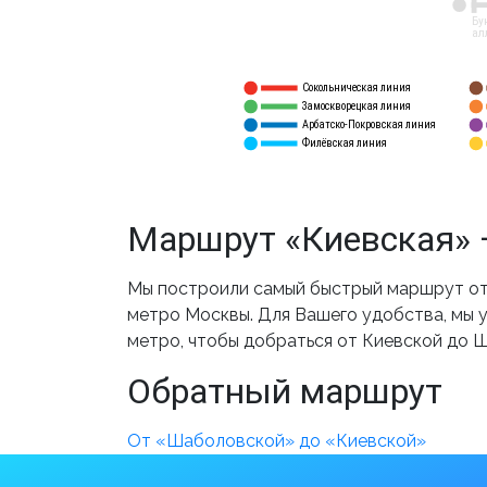
12
Бу
ал
Сокольническая линия
5
1
Замоскворецкая линия
6
2
Арбатско-Покровская линия
3
7
Филёвская линия
4
8
Маршрут «Киевская» 
Мы построили самый быстрый маршрут от
метро Москвы. Для Вашего удобства, мы у
метро, чтобы добраться от Киевской до 
Обратный маршрут
От «Шаболовской» до «Киевской»