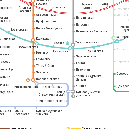
Ленинский
ры
проспект
ЗИЛ
Верхние
Крымская
Площадь
иверситет
Котлы
Технопа
Гагарина
Академическая
Коломен
оспект
Нагатинская
рнадского
Профсоюзная
Нагорная
Клен
Новые Черёмушки
Новаторская
бул
Нахимовский проспект
Каширск
Калужская
о-Западная
Севастопольская
Зюзино
11
опарёво
Воронцовская
Кантеми
Варшавская
Каховская
Беляево
мянцево
Чертановская
Коньково
Царицын
ларьево
Южная
Тёплый Стан
латов Луг
Пражская
Ясенево
Орехово
Улица Академика
окшино
Новоясеневская
Янгеля
6
ьховая
Аннино
Домодед
Битцевский парк
Лесопарковая
ммунарка
Улица
Бульвар Дмитрия
Старокачаловская
Донского
9
Улица Скобелевская
нинская
Улица
Бульвар Адмирала
лея
Горчакова
Ушакова
Кольцевая линия
Солнцевская линия
8 
А