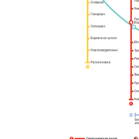
го
Озёрная
Ун
Говорово
Пр
Ве
Солнцево
Боровское шоссе
Юг
Новопеределкино
Тр
Ру
Рассказовка
Са
8 
А
Фи
Пр
Ол
Ко
1
12
Бу
ал
Сокольническая линия
5
1