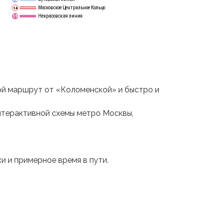
Московское Центральное Кольцо
14
Некрасовская линия
15
ой маршрут от «Коломенской» и быстро и
нтерактивной схемы метро Москвы,
и и примерное время в пути.