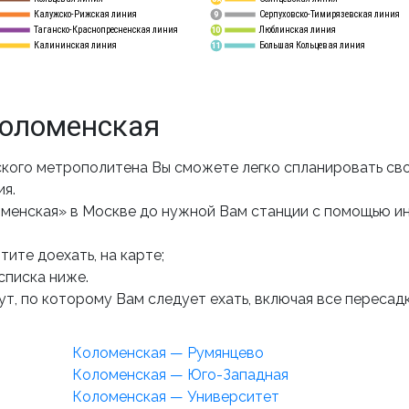
Калужско-Рижская линия
Серпуховско-Тимирязевская линия
9
Таганско-Краснопресненская линия
Люблинская линия
10
Калининская линия
Большая Кольцевая линия
11
Коломенская
кого метрополитена Вы сможете легко спланировать св
ия.
менская» в Москве до нужной Вам станции с помощью и
ите доехать, на карте;
списка ниже.
т, по которому Вам следует ехать, включая все пересадк
Коломенская — Румянцево
Коломенская — Юго-Западная
Коломенская — Университет