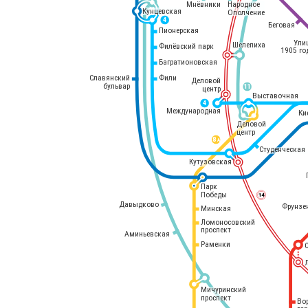
Мнёвники
Народное
Кунцевская
Ополчение
4
Беговая
Пионерская
Ули
Шелепиха
Филёвский парк
1905 го
Багратионовская
Славянский
Фили
Деловой
бульвар
11
центр
Выставочная
4
Международная
Ки
Деловой
центр
8 
А
Студенческая
Кутузовская
Парк
Победы
14
Давыдково
Фрунзе
Минская
Ломоносовский
проспект
Аминьевская
Раменки
Мичуринский
проспект
Во