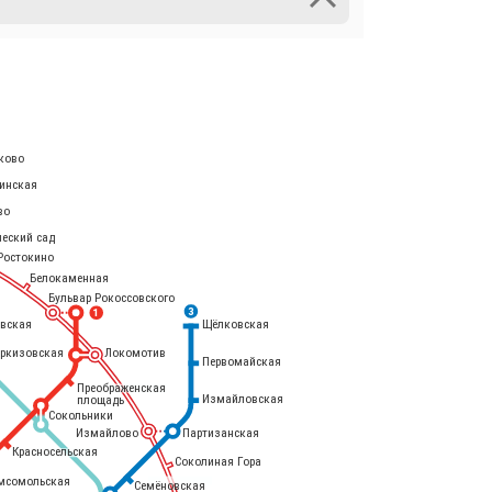
ково
инская
во
ческий сад
Ростокино
Белокаменная
Бульвар Рокоссовского
3
1
евская
Щёлковская
еркизовская
Локомотив
Первомайская
Преображенская
Измайловская
площадь
Сокольники
Измайлово
Партизанская
Красносельская
Соколиная Гора
мсомольская
Семёновская