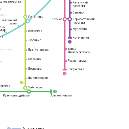
Автозаводская
Рязанский
проспект
рк
Выхино
ская
Печатники
Косино
Лермонтовский
Нагатинский
проспект
затон
овый
Жулебино
ьвар
Волжская
ая
Котельники
Люблино
7
Улица
ровская
Братиславская
Дмитриевского
Марьино
Лухмановская
о
1
Борисово
Некрасовка
15
Шипиловская
10
овская
Зябликово
2
Красногвардейская
Алма-Атинская
Бутовская линия
12