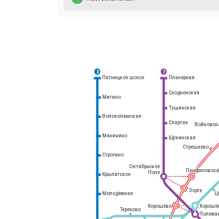
3
7
Планерная
Пятницкое шоссе
Сходненская
Митино
Тушинская
Волоколамская
Спартак
Войковск
Мякинино
Щукинская
Стрешнево
Строгино
Октябрьское
Панфиловска
Поле
Крылатское
Белорусский
вокзал
Зорге
Молодёжная
Ц
Хорошёво
Хорошё
Терехово
Полежа