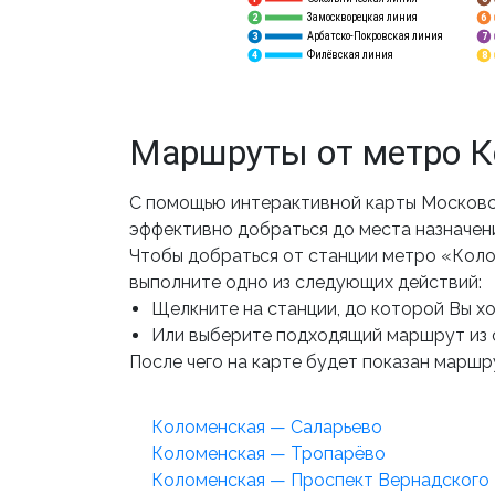
Замоскворецкая линия
6
2
Арбатско-Покровская линия
3
7
Филёвская линия
4
8
Маршруты от метро 
С помощью интерактивной карты Московс
эффективно добраться до места назначен
Чтобы добраться от станции метро «Коло
выполните одно из следующих действий:
Щелкните на станции, до которой Вы хот
Или выберите подходящий маршрут из 
После чего на карте будет показан маршру
Коломенская — Саларьево
Коломенская — Тропарёво
Коломенская — Проспект Вернадского