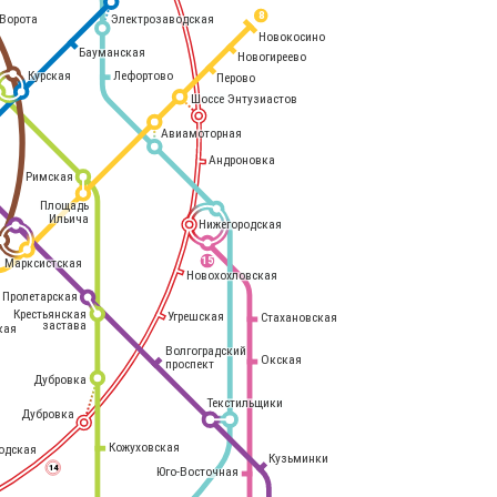
8
Электрозаводская
Ворота
Новокосино
Бауманская
Новогиреево
Курская
Лефортово
Перово
Шоссе Энтузиастов
Авиамоторная
Андроновка
Римская
Площадь
Ильича
Нижегородская
Марксистская
15
Новохохловская
Пролетарская
Крестьянская
Угрешская
Стахановская
застава
кая
Волгоградский
Окская
проспект
Дубровка
Текстильщики
Дубровка
Кожуховская
одская
Кузьминки
14
Юго-Восточная