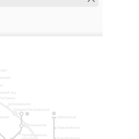
ково
инская
во
ческий сад
Ростокино
Белокаменная
Бульвар Рокоссовского
3
1
евская
Щёлковская
Локомотив
Первомайская
Преображенская
Измайловская
площадь