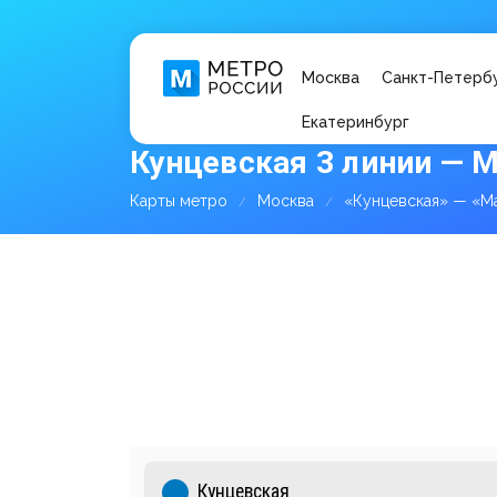
Москва
Санкт-Петерб
Екатеринбург
Кунцевская 3 линии — 
Карты метро
Москва
«Кунцевская» — «М