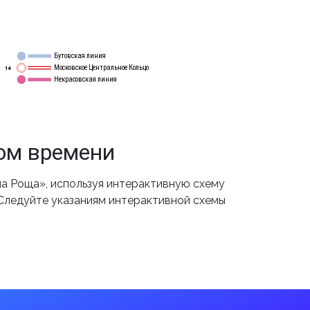
Бутовская линия
12
Московское Центральное Кольцо
14
Некрасовская линия
15
ом времени
а Роща», используя интерактивную схему
 Следуйте указаниям интерактивной схемы