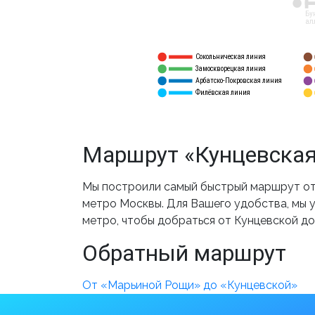
12
Бу
ал
Сокольническая линия
5
1
Замоскворецкая линия
6
2
Арбатско-Покровская линия
3
7
Филёвская линия
4
8
Маршрут «Кунцевская
Мы построили самый быстрый маршрут от 
метро Москвы. Для Вашего удобства, мы у
метро, чтобы добраться от Кунцевской д
Обратный маршрут
От «Марьиной Рощи» до «Кунцевской»