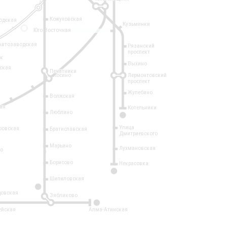
Кожуховская
одская
Кузьминки
14
Юго-Восточная
Автозаводская
Рязанский
проспект
рк
Выхино
ская
Печатники
Косино
Лермонтовский
проспект
Жулебино
Волжская
ая
Котельники
Люблино
7
Улица
ровская
Братиславская
Дмитриевского
Марьино
Лухмановская
о
1
Борисово
Некрасовка
15
Шипиловская
10
овская
Зябликово
2
ейская
Алма-Атинская