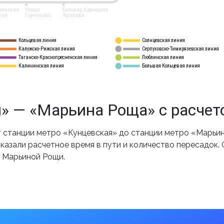
нинская
Улица
Бульвар Адмирала
лея
Горчакова
Ушакова
Кольцевая линия
Солнцевская линия
8 
А
Калужско-Рижская линия
Серпуховско-Тимирязевская линия
9
Таганско-Краснопресненская линия
Люблинская линия
10
Калининская линия
Большая Кольцевая линия
11
» — «Марьина Роща» с расчет
станции метро «Кунцевская» до станции метро «Марьин
казали расчетное время в пути и количество пересадок.
о Марьиной Рощи.