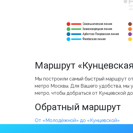
12
Бу
ал
Сокольническая линия
5
1
Замоскворецкая линия
6
2
Арбатско-Покровская линия
3
7
Филёвская линия
4
8
Маршрут «Кунцевская
Мы построили самый быстрый маршрут от
метро Москвы. Для Вашего удобства, мы у
метро, чтобы добраться от Кунцевской д
Обратный маршрут
От «Молодёжной» до «Кунцевской»