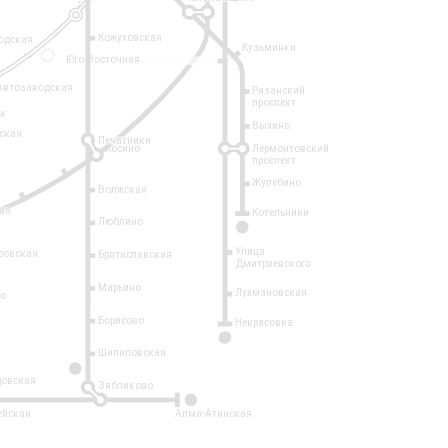
Кожуховская
одская
Кузьминки
14
Юго-Восточная
Автозаводская
Рязанский
проспект
рк
Выхино
ская
Печатники
Косино
Лермонтовский
проспект
Жулебино
Волжская
ая
Котельники
Люблино
7
Улица
ровская
Братиславская
Дмитриевского
Марьино
Лухмановская
о
1
Борисово
Некрасовка
15
Шипиловская
10
овская
Зябликово
2
ейская
Алма-Атинская