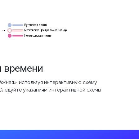
Бутовская линия
12
Московское Центральное Кольцо
14
Некрасовская линия
15
м времени
жная», используя интерактивную схему
 Следуйте указаниям интерактивной схемы