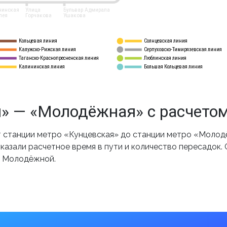
нинская
Улица
Бульвар Адмирала
лея
Горчакова
Ушакова
Кольцевая линия
Солнцевская линия
8 
А
Калужско-Рижская линия
Серпуховско-Тимирязевская линия
9
Таганско-Краснопресненская линия
Люблинская линия
10
Калининская линия
Большая Кольцевая линия
11
» — «Молодёжная» с расчето
 станции метро «Кунцевская» до станции метро «Молодё
казали расчетное время в пути и количество пересадок.
о Молодёжной.