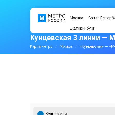
Москва
Санкт-Петерб
Екатеринбург
Кунцевская 3 линии — 
Карты метро
Москва
«Кунцевская» — «М