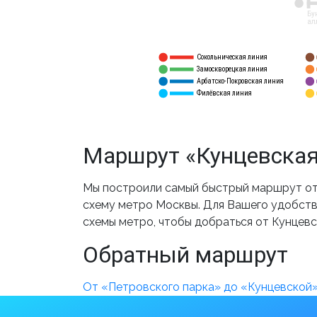
12
Бу
ал
Сокольническая линия
5
1
Замоскворецкая линия
6
2
Арбатско-Покровская линия
3
7
Филёвская линия
4
8
Маршрут «Кунцевская
Мы построили самый быстрый маршрут от 
схему метро Москвы. Для Вашего удобства
схемы метро, чтобы добраться от Кунцевс
Обратный маршрут
От «Петровского парка» до «Кунцевской