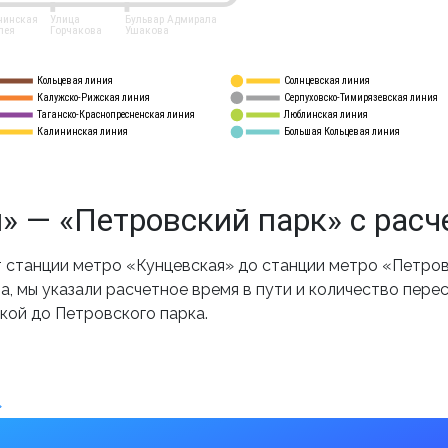
нинская
Улица
Бульвар Адмирала
лея
Горчакова
Ушакова
Кольцевая линия
Солнцевская линия
8 
А
Калужско-Рижская линия
Серпуховско-Тимирязевская линия
9
Таганско-Краснопресненская линия
Люблинская линия
10
Калининская линия
Большая Кольцевая линия
11
» — «Петровский парк» с расч
станции метро «Кунцевская» до станции метро «Петров
, мы указали расчетное время в пути и количество пере
кой до Петровского парка.
»