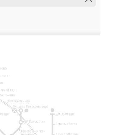
ково
инская
во
ческий сад
Ростокино
Белокаменная
Бульвар Рокоссовского
3
1
евская
Щёлковская
Локомотив
Первомайская
Преображенская
Измайловская
площадь