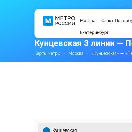
Москва
Санкт-Петерб
Екатеринбург
Кунцевская 3 линии — П
Карты метро
Москва
«Кунцевская» — «П