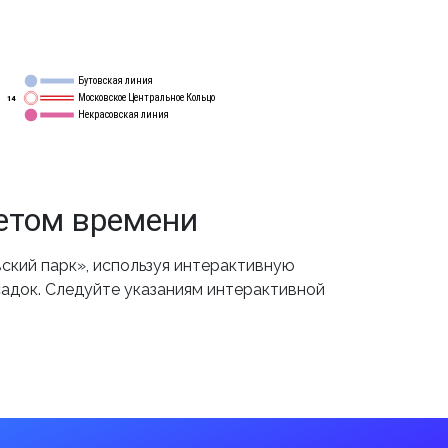
Бутовская линия
12
Московское Центральное Кольцо
14
Некрасовская линия
15
етом времени
ский парк», используя интерактивную
садок. Следуйте указаниям интерактивной