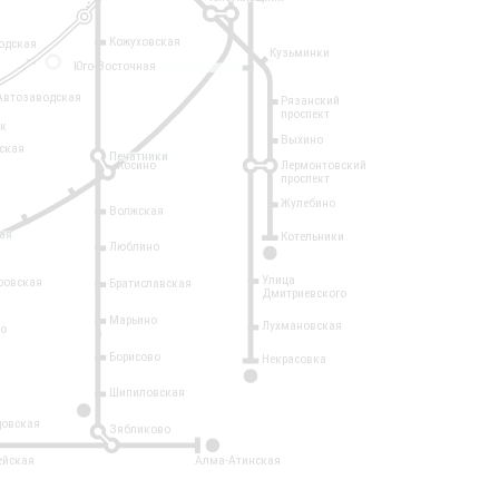
Кожуховская
одская
Кузьминки
14
Юго-Восточная
Автозаводская
Рязанский
проспект
рк
Выхино
ская
Печатники
Косино
Лермонтовский
проспект
Жулебино
Волжская
ая
Котельники
Люблино
7
Улица
ровская
Братиславская
Дмитриевского
Марьино
Лухмановская
о
1
Борисово
Некрасовка
15
Шипиловская
10
овская
Зябликово
2
ейская
Алма-Атинская