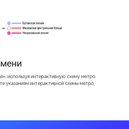
Бутовская линия
12
Московское Центральное Кольцо
14
Некрасовская линия
15
емени
я», используя интерактивную схему метро
йте указаниям интерактивной схемы метро,