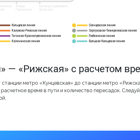
нинская
Улица
Бульвар Адмирала
лея
Горчакова
Ушакова
Кольцевая линия
Солнцевская линия
8 
А
Калужско-Рижская линия
Серпуховско-Тимирязевская линия
9
Таганско-Краснопресненская линия
Люблинская линия
10
Калининская линия
Большая Кольцевая линия
11
» — «Рижская» с расчетом вр
станции метро «Кунцевская» до станции метро «Рижска
 расчетное время в пути и количество пересадок. Следу
ой.