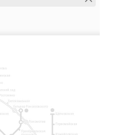
ково
инская
во
ческий сад
Ростокино
Белокаменная
Бульвар Рокоссовского
3
1
евская
Щёлковская
Локомотив
Первомайская
Преображенская
Измайловская
площадь