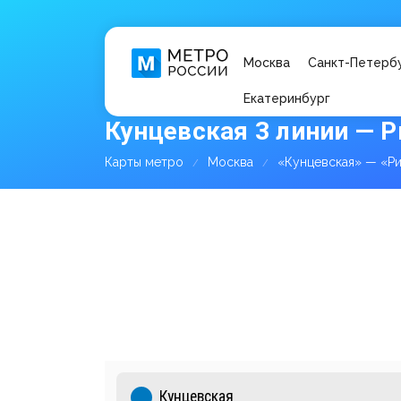
Москва
Санкт-Петерб
Екатеринбург
Кунцевская 3 линии — Р
Карты метро
Москва
«Кунцевская» — «Р