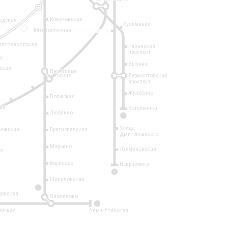
Кожуховская
одская
Кузьминки
14
Юго-Восточная
Автозаводская
Рязанский
проспект
рк
Выхино
ская
Печатники
Косино
Лермонтовский
проспект
Жулебино
Волжская
ая
Котельники
Люблино
7
Улица
ровская
Братиславская
Дмитриевского
Марьино
Лухмановская
о
1
Борисово
Некрасовка
15
Шипиловская
10
овская
Зябликово
2
ейская
Алма-Атинская