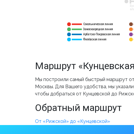
12
Бу
ал
Сокольническая линия
5
1
Замоскворецкая линия
6
2
Арбатско-Покровская линия
3
7
Филёвская линия
4
8
Маршрут «Кунцевская
Мы построили самый быстрый маршрут от 
Москвы. Для Вашего удобства, мы указали
чтобы добраться от Кунцевской до Рижск
Обратный маршрут
От «Рижской» до «Кунцевской»