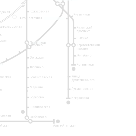
Кожуховская
одская
Кузьминки
14
Юго-Восточная
Автозаводская
Рязанский
проспект
рк
Выхино
ская
Печатники
Косино
Лермонтовский
проспект
Жулебино
Волжская
ая
Котельники
Люблино
7
Улица
ровская
Братиславская
Дмитриевского
Марьино
Лухмановская
о
1
Борисово
Некрасовка
15
Шипиловская
10
овская
Зябликово
2
ейская
Алма-Атинская