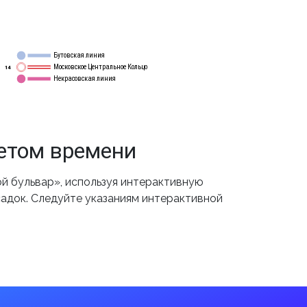
Бутовская линия
12
Московское Центральное Кольцо
14
Некрасовская линия
15
четом времени
й бульвар», используя интерактивную
садок. Следуйте указаниям интерактивной