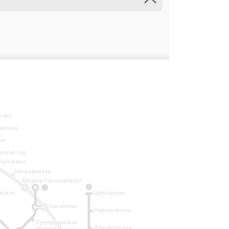
ково
инская
во
ческий сад
Ростокино
Белокаменная
Бульвар Рокоссовского
3
1
евская
Щёлковская
Локомотив
Первомайская
Преображенская
Измайловская
площадь