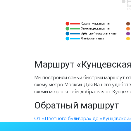
12
Бу
ал
Сокольническая линия
5
1
Замоскворецкая линия
6
2
Арбатско-Покровская линия
3
7
Филёвская линия
4
8
Маршрут «Кунцевская
Мы построили самый быстрый маршрут от 
схему метро Москвы. Для Вашего удобства
схемы метро, чтобы добраться от Кунцевс
Обратный маршрут
От «Цветного бульвара» до «Кунцевской