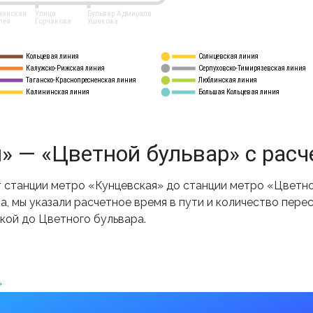
нинская
Улица
Бульвар Адмирала
лея
Горчакова
Ушакова
Кольцевая линия
Солнцевская линия
8 
А
Калужско-Рижская линия
Серпуховско-Тимирязевская линия
9
Таганско-Краснопресненская линия
Люблинская линия
10
Калининская линия
Большая Кольцевая линия
11
» — «Цветной бульвар» с рас
станции метро «Кунцевская» до станции метро «Цветно
, мы указали расчетное время в пути и количество пере
кой до Цветного бульвара.
»