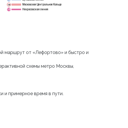
Московское Центральное Кольцо
14
Некрасовская линия
15
ой маршрут от «Лефортово» и быстро и
ерактивной схемы метро Москвы,
и и примерное время в пути.