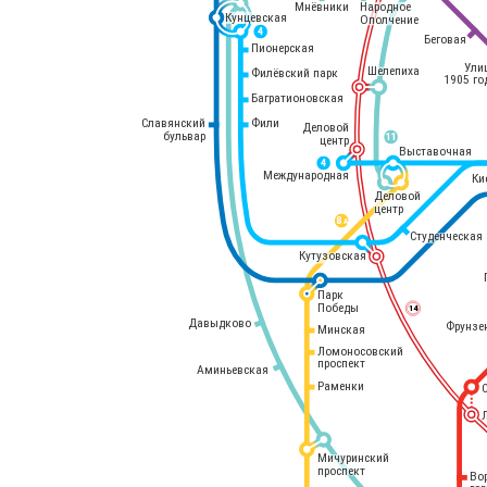
Мнёвники
Народное
Кунцевская
Ополчение
4
Беговая
Пионерская
Ули
Шелепиха
Филёвский парк
1905 го
Багратионовская
Славянский
Фили
Деловой
бульвар
11
центр
Выставочная
4
Международная
Ки
Деловой
центр
8 
А
Студенческая
Кутузовская
Парк
Победы
14
Давыдково
Фрунзе
Минская
Ломоносовский
проспект
Аминьевская
Раменки
Мичуринский
проспект
Во