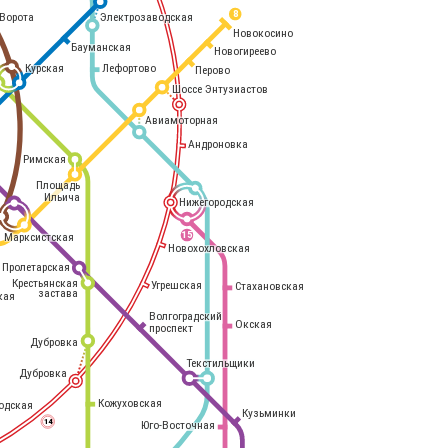
8
Электрозаводская
Ворота
Новокосино
Бауманская
Новогиреево
Курская
Лефортово
Перово
Шоссе Энтузиастов
Авиамоторная
Андроновка
Римская
Площадь
Ильича
Нижегородская
Марксистская
15
Новохохловская
Пролетарская
Крестьянская
Угрешская
Стахановская
застава
кая
Волгоградский
Окская
проспект
Дубровка
Текстильщики
Дубровка
Кожуховская
одская
Кузьминки
14
Юго-Восточная