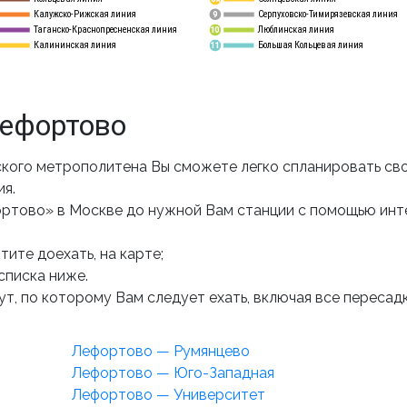
Калужско-Рижская линия
Серпуховско-Тимирязевская линия
9
Таганско-Краснопресненская линия
Люблинская линия
10
Калининская линия
Большая Кольцевая линия
11
ефортово
кого метрополитена Вы сможете легко спланировать св
ия.
ортово» в Москве до нужной Вам станции с помощью инт
ите доехать, на карте;
списка ниже.
т, по которому Вам следует ехать, включая все пересадк
Лефортово — Румянцево
Лефортово — Юго-Западная
Лефортово — Университет