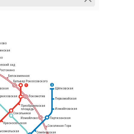
ково
инская
во
ческий сад
Ростокино
Белокаменная
Бульвар Рокоссовского
3
1
евская
Щёлковская
еркизовская
Локомотив
Первомайская
Преображенская
Измайловская
площадь
Сокольники
Измайлово
Партизанская
Красносельская
Соколиная Гора
мсомольская
Семёновская