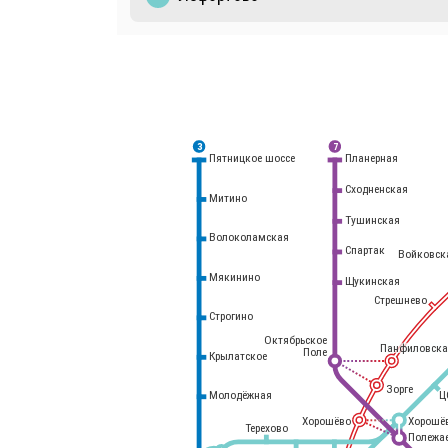
3
7
Планерная
Пятницкое шоссе
Сходненская
Митино
Тушинская
Волоколамская
Спартак
Войковск
Мякинино
Щукинская
Стрешнево
Строгино
Октябрьское
Панфиловска
Поле
Крылатское
Белорусский
вокзал
Зорге
Молодёжная
Ц
Хорошёво
Хорошё
Терехово
Полежа