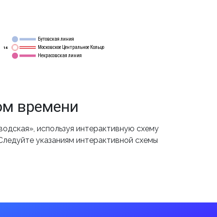
Бутовская линия
12
Московское Центральное Кольцо
14
Некрасовская линия
15
ом времени
одская», используя интерактивную схему
 Следуйте указаниям интерактивной схемы