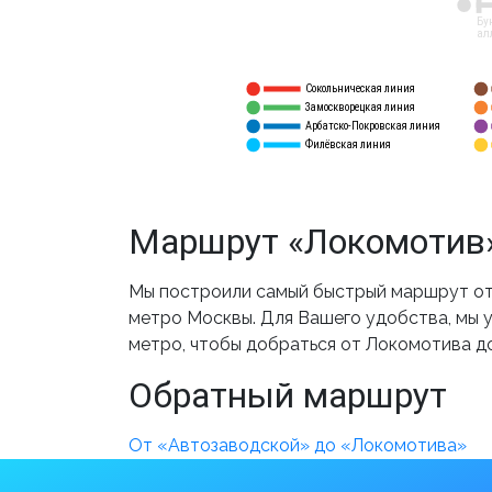
12
Бу
ал
Сокольническая линия
5
1
Замоскворецкая линия
6
2
Арбатско-Покровская линия
3
7
Филёвская линия
4
8
Маршрут «Локомотив»
Мы построили самый быстрый маршрут от
метро Москвы. Для Вашего удобства, мы у
метро, чтобы добраться от Локомотива д
Обратный маршрут
От «Автозаводской» до «Локомотива»