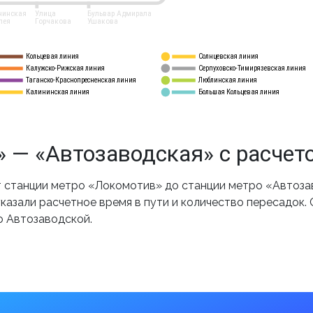
нинская
Улица
Бульвар Адмирала
лея
Горчакова
Ушакова
Кольцевая линия
Солнцевская линия
8 
А
Калужско-Рижская линия
Серпуховско-Тимирязевская линия
9
Таганско-Краснопресненская линия
Люблинская линия
10
Калининская линия
Большая Кольцевая линия
11
 — «Автозаводская» с расчет
 станции метро «Локомотив» до станции метро «Автозав
казали расчетное время в пути и количество пересадок.
о Автозаводской.