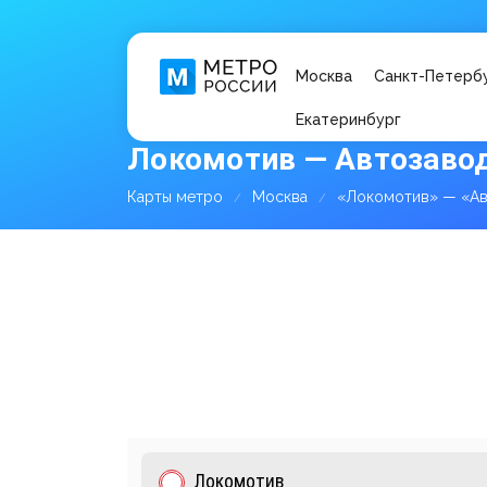
Москва
Санкт-Петерб
Екатеринбург
Локомотив — Автозавод
Карты метро
Москва
«Локомотив» — «Ав