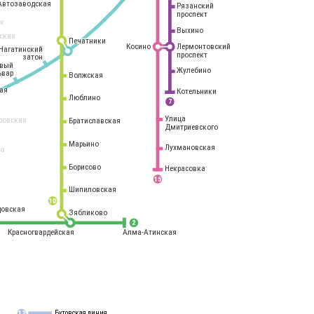
Автозаводская
Рязанский
проспект
рк
Выхино
ская
Печатники
Косино
Лермонтовский
Нагатинский
проспект
затон
овый
Жулебино
ьвар
Волжская
ая
Котельники
Люблино
7
Улица
ровская
Братиславская
Дмитриевского
Марьино
Лухмановская
о
1
Борисово
Некрасовка
15
Шипиловская
10
овская
Зябликово
2
Красногвардейская
Алма-Атинская
Бутовская линия
12