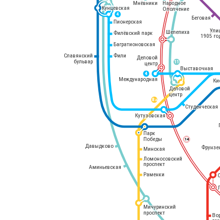
Мнёвники
Народное
Кунцевская
Ополчение
4
Беговая
Пионерская
Ули
Шелепиха
Филёвский парк
1905 го
Багратионовская
Славянский
Фили
Деловой
бульвар
11
центр
Выставочная
4
Международная
Ки
Деловой
центр
8 
А
Студенческая
Кутузовская
Парк
Победы
14
Давыдково
Фрунзе
Минская
Ломоносовский
проспект
Аминьевская
Раменки
Мичуринский
проспект
Во