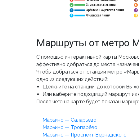
Замоскворецкая линия
6
2
Арбатско-Покровская линия
3
7
Филёвская линия
4
8
Маршруты от метро 
С помощью интерактивной карты Московс
эффективно добраться до места назначен
Чтобы добраться от станции метро «Марь
одно из следующих действий:
Щелкните на станции, до которой Вы хот
Или выберите подходящий маршрут из 
После чего на карте будет показан маршру
Марьино — Саларьево
Марьино — Тропарёво
Марьино — Проспект Вернадского