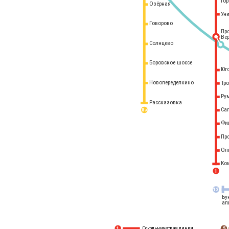
го
Озёрная
Ун
Говорово
Пр
Ве
Солнцево
Боровское шоссе
Юг
Новопеределкино
Тр
Ру
Рассказовка
Са
8 
А
Фи
Пр
Ол
Ко
1
12
Бу
ал
Сокольническая линия
5
1