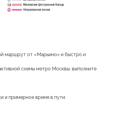
Московское Центральное Кольцо
14
Некрасовская линия
15
ой маршрут от «Марьино» и быстро и
активной схемы метро Москвы, выполните
и и примерное время в пути.