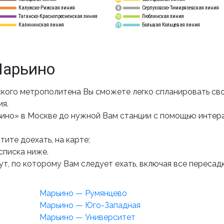
Калужско-Рижская линия
Серпуховско-Тимирязевская линия
9
Таганско-Краснопресненская линия
Люблинская линия
10
Калининская линия
Большая Кольцевая линия
11
Марьино
кого метрополитена Вы сможете легко спланировать св
ия.
ино» в Москве до нужной Вам станции с помощью интер
ите доехать, на карте;
списка ниже.
т, по которому Вам следует ехать, включая все пересадк
Марьино — Румянцево
Марьино — Юго-Западная
Марьино — Университет