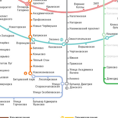
Ленинский
ры
проспект
ЗИЛ
Верхние
Крымская
Площадь
иверситет
Котлы
Технопа
Гагарина
Академическая
Коломен
оспект
Нагатинская
рнадского
Профсоюзная
Нагорная
Клен
Новые Черёмушки
Новаторская
бул
Нахимовский проспект
Каширск
Калужская
о-Западная
Севастопольская
Зюзино
11
опарёво
Воронцовская
Кантеми
Варшавская
Каховская
Беляево
мянцево
Чертановская
Коньково
Царицын
ларьево
Южная
Тёплый Стан
латов Луг
Пражская
Ясенево
Орехово
Улица Академика
окшино
Новоясеневская
Янгеля
6
ьховая
Аннино
Домодед
Битцевский парк
Лесопарковая
ммунарка
Улица
Бульвар Дмитрия
Старокачаловская
Донского
9
Улица Скобелевская
нинская
Улица
Бульвар Адмирала
лея
Горчакова
Ушакова
Кольцевая линия
Солнцевская линия
8 
А