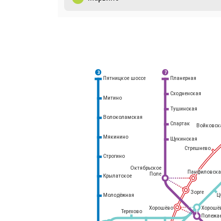
3
7
Планерная
Пятницкое шоссе
Сходненская
Митино
Тушинская
Волоколамская
Спартак
Войковск
Мякинино
Щукинская
Стрешнево
Строгино
Октябрьское
Панфиловска
Поле
Крылатское
Белорусский
вокзал
Зорге
Молодёжная
Ц
Хорошёво
Хорошё
Терехово
Полежа