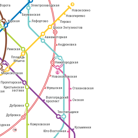
8
Электрозаводская
Ворота
Новокосино
Бауманская
Новогиреево
Курская
Лефортово
Перово
Шоссе Энтузиастов
Авиамоторная
Андроновка
Римская
Площадь
Ильича
Нижегородская
Марксистская
15
Новохохловская
Пролетарская
Крестьянская
Угрешская
Стахановская
застава
кая
Волгоградский
Окская
проспект
Дубровка
Текстильщики
Дубровка
Кожуховская
одская
Кузьминки
14
Юго-Восточная