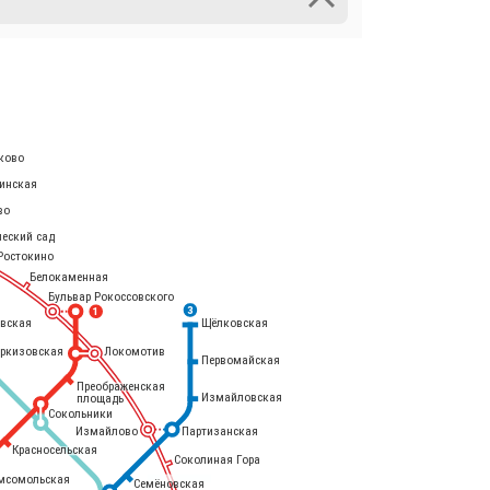
ково
инская
во
ческий сад
Ростокино
Белокаменная
Бульвар Рокоссовского
3
1
евская
Щёлковская
еркизовская
Локомотив
Первомайская
Преображенская
Измайловская
площадь
Сокольники
Измайлово
Партизанская
Красносельская
Соколиная Гора
мсомольская
Семёновская