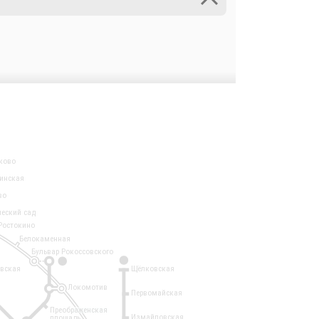
ково
инская
во
ческий сад
Ростокино
Белокаменная
Бульвар Рокоссовского
3
1
евская
Щёлковская
Локомотив
Первомайская
Преображенская
Измайловская
площадь