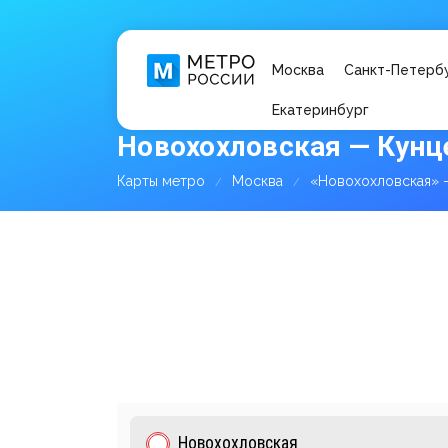
Москва
Санкт-Петерб
Екатеринбург
Новохохловская — Кунц
Карты метро
Москва
«Новохохловская» 