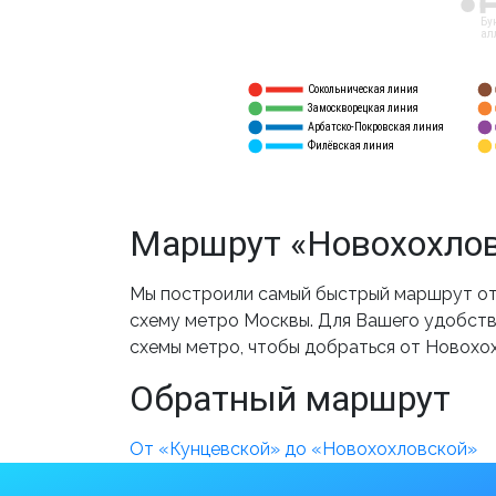
12
Бу
ал
Сокольническая линия
5
1
Замоскворецкая линия
6
2
Арбатско-Покровская линия
3
7
Филёвская линия
4
8
Маршрут «Новохохлов
Мы построили самый быстрый маршрут от 
схему метро Москвы. Для Вашего удобства
схемы метро, чтобы добраться от Новохо
Обратный маршрут
От «Кунцевской» до «Новохохловской»