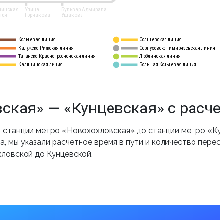
нинская
Улица
Бульвар Адмирала
лея
Горчакова
Ушакова
Кольцевая линия
Солнцевская линия
8 
А
Калужско-Рижская линия
Серпуховско-Тимирязевская линия
9
Таганско-Краснопресненская линия
Люблинская линия
10
Калининская линия
Большая Кольцевая линия
11
ская» — «Кунцевская» с расч
станции метро «Новохохловская» до станции метро «Ку
, мы указали расчетное время в пути и количество пере
хловской до Кунцевской.