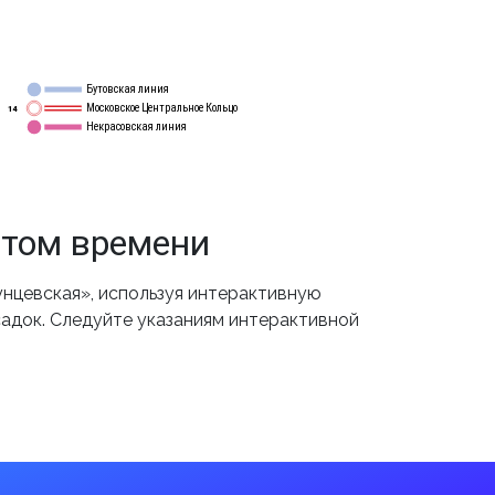
Бутовская линия
12
Московское Центральное Кольцо
14
Некрасовская линия
15
етом времени
нцевская», используя интерактивную
садок. Следуйте указаниям интерактивной