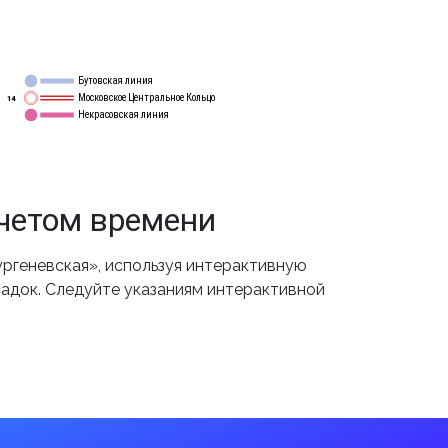
Бутовская линия
12
Московское Центральное Кольцо
14
Некрасовская линия
15
счетом времени
ргеневская», используя интерактивную
садок. Следуйте указаниям интерактивной