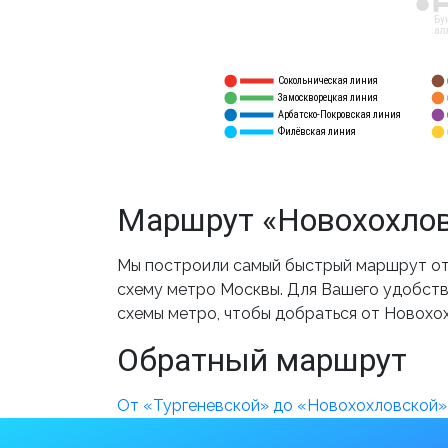
12
Бу
ал
Сокольническая линия
5
1
Замоскворецкая линия
6
2
Арбатско-Покровская линия
3
7
Филёвская линия
4
8
Маршрут «Новохохлов
Мы построили самый быстрый маршрут от 
схему метро Москвы. Для Вашего удобства
схемы метро, чтобы добраться от Новохо
Обратный маршрут
От «Тургеневской» до «Новохохловской»