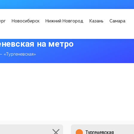
ург
Новосибирск
Нижний Новгород
Казань
Самара
еневская на метро
— «Тургеневская»