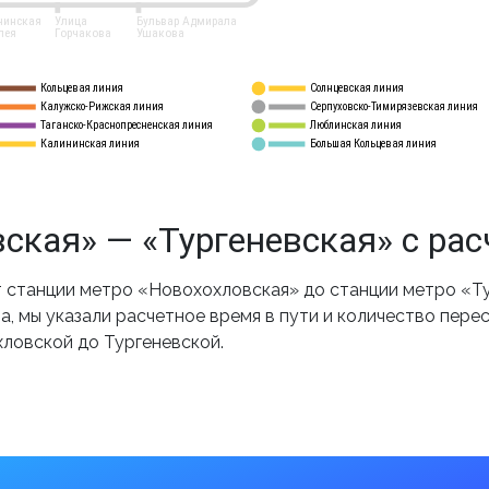
нинская
Улица
Бульвар Адмирала
лея
Горчакова
Ушакова
Кольцевая линия
Солнцевская линия
8 
А
Калужско-Рижская линия
Серпуховско-Тимирязевская линия
9
Таганско-Краснопресненская линия
Люблинская линия
10
Калининская линия
Большая Кольцевая линия
11
ская» — «Тургеневская» с ра
станции метро «Новохохловская» до станции метро «Ту
, мы указали расчетное время в пути и количество пере
хловской до Тургеневской.