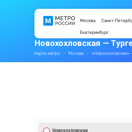
Москва
Санкт-Петерб
Екатеринбург
Новохохловская — Тург
Карты метро
Москва
«Новохохловская» 