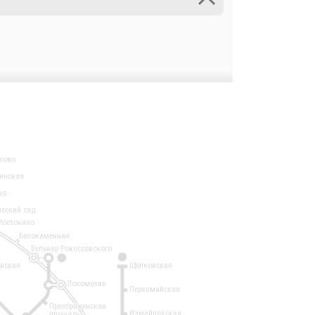
ково
инская
во
ческий сад
Ростокино
Белокаменная
Бульвар Рокоссовского
3
1
евская
Щёлковская
Локомотив
Первомайская
Преображенская
Измайловская
площадь