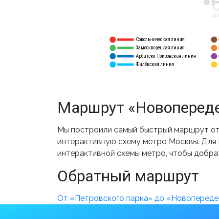
12
Бу
ал
Сокольническая линия
5
1
Замоскворецкая линия
6
2
Арбатско-Покровская линия
3
7
Филёвская линия
4
8
Маршрут «Новопереде
Мы построили самый быстрый маршрут от
интерактивную схему метро Москвы. Для В
интерактивной схемы метро, чтобы добра
Обратный маршрут
От «Петровского парка» до «Новопереде