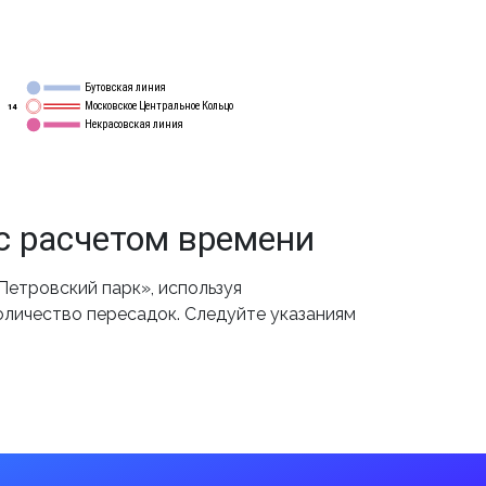
Бутовская линия
12
Московское Центральное Кольцо
14
Некрасовская линия
15
с расчетом времени
етровский парк», используя
оличество пересадок. Следуйте указаниям