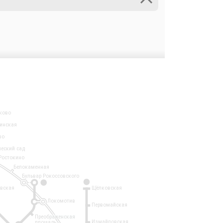
ково
инская
во
ческий сад
Ростокино
Белокаменная
Бульвар Рокоссовского
3
1
евская
Щёлковская
Локомотив
Первомайская
Преображенская
Измайловская
площадь