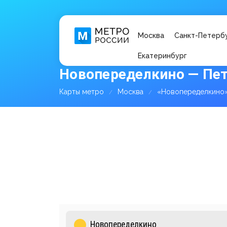
Москва
Санкт-Петерб
Екатеринбург
Новопеределкино — Пет
Карты метро
Москва
«Новопеределкино»