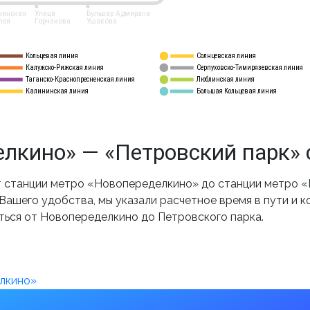
нинская
Улица
Бульвар Адмирала
лея
Горчакова
Ушакова
Кольцевая линия
Солнцевская линия
8 
А
Калужско-Рижская линия
Серпуховско-Тимирязевская линия
9
Таганско-Краснопресненская линия
Люблинская линия
10
Калининская линия
Большая Кольцевая линия
11
лкино» — «Петровский парк» 
 станции метро «Новопеределкино» до станции метро «П
ашего удобства, мы указали расчетное время в пути и к
ться от Новопеределкино до Петровского парка.
лкино»