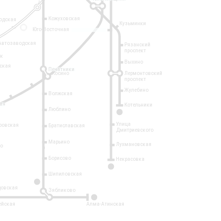
Кожуховская
одская
Кузьминки
14
Юго-Восточная
Автозаводская
Рязанский
проспект
рк
Выхино
ская
Печатники
Косино
Лермонтовский
проспект
Жулебино
Волжская
ая
Котельники
Люблино
7
Улица
ровская
Братиславская
Дмитриевского
Марьино
Лухмановская
о
1
Борисово
Некрасовка
15
Шипиловская
10
овская
Зябликово
2
ейская
Алма-Атинская