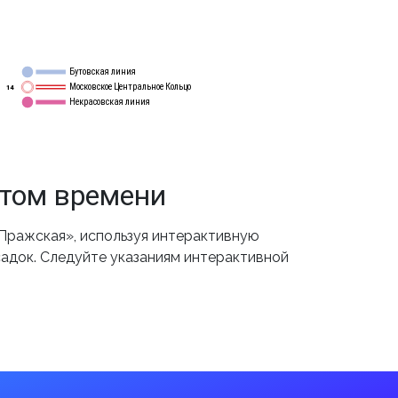
Бутовская линия
12
Московское Центральное Кольцо
14
Некрасовская линия
15
етом времени
Пражская», используя интерактивную
садок. Следуйте указаниям интерактивной