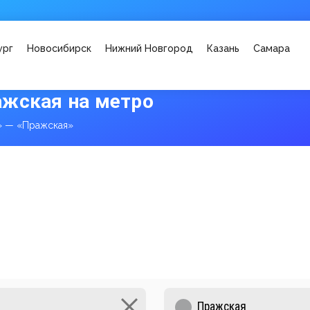
ург
Новосибирск
Нижний Новгород
Казань
Самара
ажская на метро
» — «Пражская»