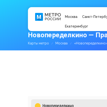
Москва
Санкт-Петерб
Екатеринбург
Новопеределкино — Пр
Карты метро
Москва
«Новопеределкино