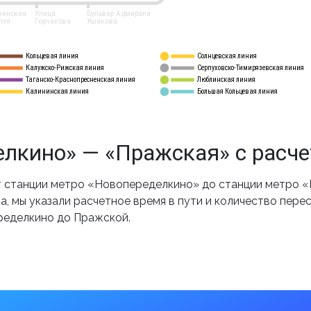
нинская
Улица
Бульвар Адмирала
лея
Горчакова
Ушакова
Кольцевая линия
Солнцевская линия
8 
А
Калужско-Рижская линия
Серпуховско-Тимирязевская линия
9
Таганско-Краснопресненская линия
Люблинская линия
10
Калининская линия
Большая Кольцевая линия
11
лкино» — «Пражская» с расч
 станции метро «Новопеределкино» до станции метро «
, мы указали расчетное время в пути и количество пере
ределкино до Пражской.