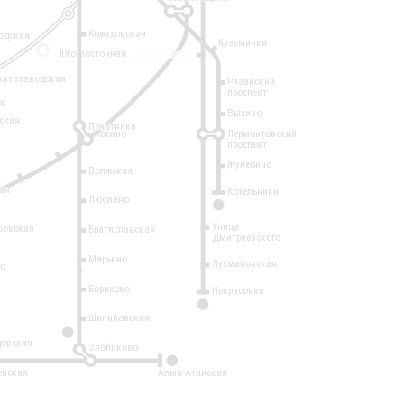
Кожуховская
одская
Кузьминки
14
Юго-Восточная
Автозаводская
Рязанский
проспект
рк
Выхино
ская
Печатники
Косино
Лермонтовский
проспект
Жулебино
Волжская
ая
Котельники
Люблино
7
Улица
ровская
Братиславская
Дмитриевского
Марьино
Лухмановская
о
1
Борисово
Некрасовка
15
Шипиловская
10
овская
Зябликово
2
ейская
Алма-Атинская