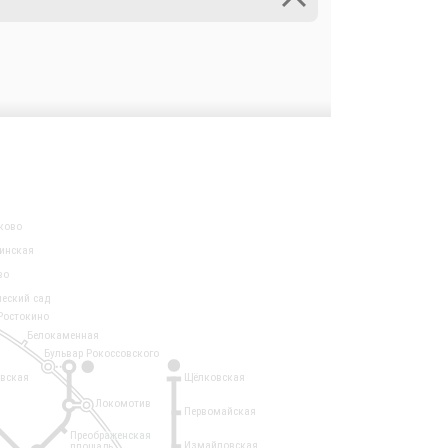
ково
инская
во
ческий сад
Ростокино
Белокаменная
Бульвар Рокоссовского
3
1
евская
Щёлковская
Локомотив
Первомайская
Преображенская
Измайловская
площадь