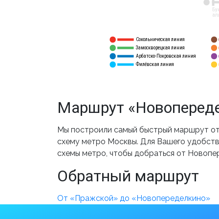
12
Бу
ал
Сокольническая линия
5
1
Замоскворецкая линия
6
2
Арбатско-Покровская линия
3
7
Филёвская линия
4
8
Маршрут «Новопереде
Мы построили самый быстрый маршрут от
схему метро Москвы. Для Вашего удобства
схемы метро, чтобы добраться от Новопе
Обратный маршрут
От «Пражской» до «Новопеределкино»