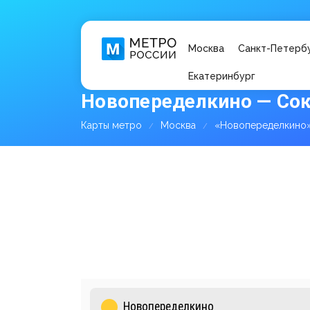
Москва
Санкт-Петерб
Екатеринбург
Новопеределкино — Сок
Карты метро
Москва
«Новопеределкино»