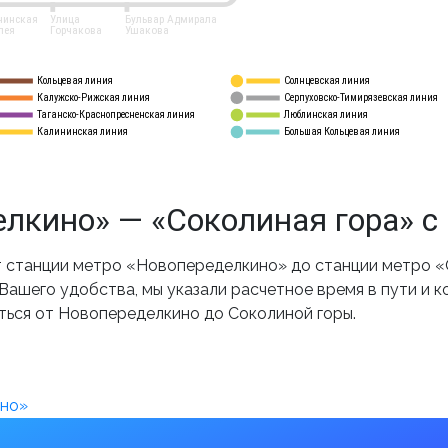
нинская
Улица
Бульвар Адмирала
лея
Горчакова
Ушакова
Кольцевая линия
Солнцевская линия
8 
А
Калужско-Рижская линия
Серпуховско-Тимирязевская линия
9
Таганско-Краснопресненская линия
Люблинская линия
10
Калининская линия
Большая Кольцевая линия
11
лкино» — «Соколиная гора» с
станции метро «Новопеределкино» до станции метро «С
ашего удобства, мы указали расчетное время в пути и к
ться от Новопеределкино до Соколиной горы.
ино»