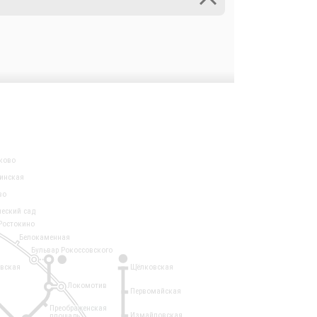
ково
инская
во
ческий сад
Ростокино
Белокаменная
Бульвар Рокоссовского
3
1
евская
Щёлковская
Локомотив
Первомайская
Преображенская
Измайловская
площадь