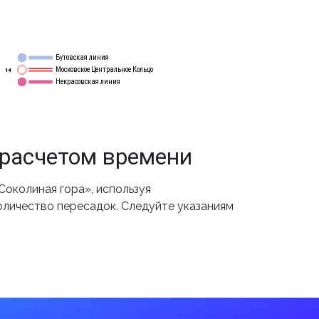
Бутовская линия
12
Московское Центральное Кольцо
14
Некрасовская линия
15
 расчетом времени
околиная гора», используя
оличество пересадок. Следуйте указаниям