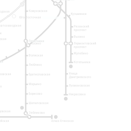
Кожуховская
одская
Кузьминки
14
Юго-Восточная
Автозаводская
Рязанский
проспект
рк
Выхино
ская
Печатники
Косино
Лермонтовский
проспект
Жулебино
Волжская
ая
Котельники
Люблино
7
Улица
ровская
Братиславская
Дмитриевского
Марьино
Лухмановская
о
1
Борисово
Некрасовка
15
Шипиловская
10
овская
Зябликово
2
ейская
Алма-Атинская