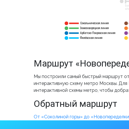
12
Бу
ал
Сокольническая линия
5
1
Замоскворецкая линия
6
2
Арбатско-Покровская линия
3
7
Филёвская линия
4
8
Маршрут «Новопереде
Мы построили самый быстрый маршрут от 
интерактивную схему метро Москвы. Для В
интерактивной схемы метро, чтобы добра
Обратный маршрут
От «Соколиной горы» до «Новопеределк