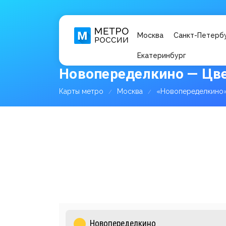
Москва
Санкт-Петерб
Екатеринбург
Новопеределкино — Цве
Карты метро
Москва
«Новопеределкино»