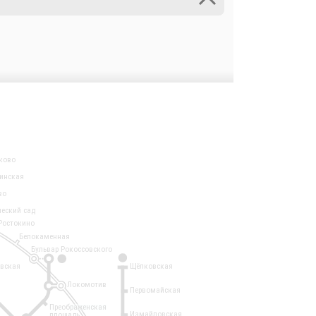
ково
инская
во
ческий сад
Ростокино
Белокаменная
Бульвар Рокоссовского
3
1
евская
Щёлковская
Локомотив
Первомайская
Преображенская
Измайловская
площадь