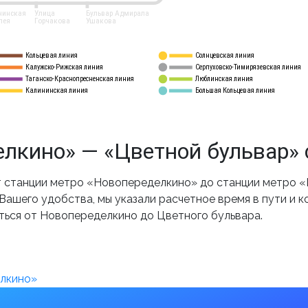
нинская
Улица
Бульвар Адмирала
лея
Горчакова
Ушакова
Кольцевая линия
Солнцевская линия
8 
А
Калужско-Рижская линия
Серпуховско-Тимирязевская линия
9
Таганско-Краснопресненская линия
Люблинская линия
10
Калининская линия
Большая Кольцевая линия
11
лкино» — «Цветной бульвар» 
 станции метро «Новопеределкино» до станции метро «Ц
ашего удобства, мы указали расчетное время в пути и к
ться от Новопеределкино до Цветного бульвара.
елкино»