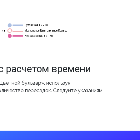
Бутовская линия
12
Московское Центральное Кольцо
14
Некрасовская линия
15
с расчетом времени
ветной бульвар», используя
оличество пересадок. Следуйте указаниям