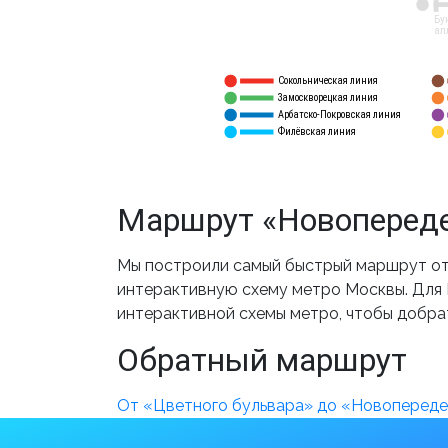
12
Бу
ал
Сокольническая линия
5
1
Замоскворецкая линия
6
2
Арбатско-Покровская линия
3
7
Филёвская линия
4
8
Маршрут «Новопереде
Мы построили самый быстрый маршрут от
интерактивную схему метро Москвы. Для В
интерактивной схемы метро, чтобы добра
Обратный маршрут
От «Цветного бульвара» до «Новоперед