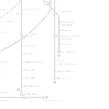
Кожуховская
одская
Кузьминки
14
Юго-Восточная
Автозаводская
Рязанский
проспект
рк
Выхино
ская
Печатники
Косино
Лермонтовский
проспект
Жулебино
Волжская
ая
Котельники
Люблино
7
Улица
ровская
Братиславская
Дмитриевского
Марьино
Лухмановская
о
1
Борисово
Некрасовка
15
Шипиловская
10
овская
Зябликово
2
ейская
Алма-Атинская