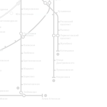
Кожуховская
одская
Кузьминки
14
Юго-Восточная
Автозаводская
Рязанский
проспект
рк
Выхино
ская
Печатники
Косино
Лермонтовский
проспект
Жулебино
Волжская
ая
Котельники
Люблино
7
Улица
ровская
Братиславская
Дмитриевского
Марьино
Лухмановская
о
1
Борисово
Некрасовка
15
Шипиловская
10
овская
Зябликово
2
ейская
Алма-Атинская