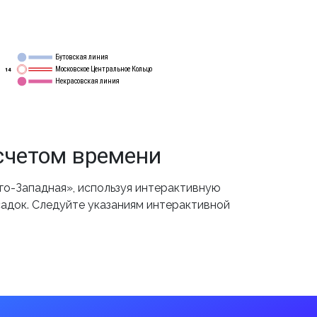
Бутовская линия
12
Московское Центральное Кольцо
14
Некрасовская линия
15
счетом времени
о-Западная», используя интерактивную
садок. Следуйте указаниям интерактивной