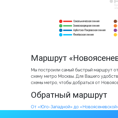
12
Бу
ал
Сокольническая линия
5
1
Замоскворецкая линия
6
2
Арбатско-Покровская линия
3
7
Филёвская линия
4
8
Маршрут «Новоясенев
Мы построили самый быстрый маршрут от
схему метро Москвы. Для Вашего удобства
схемы метро, чтобы добраться от Новояс
Обратный маршрут
От «Юго-Западной» до «Новоясеневской