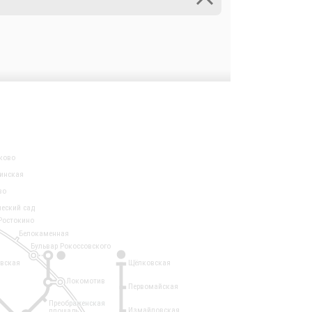
ково
инская
во
ческий сад
Ростокино
Белокаменная
Бульвар Рокоссовского
3
1
евская
Щёлковская
Локомотив
Первомайская
Преображенская
Измайловская
площадь