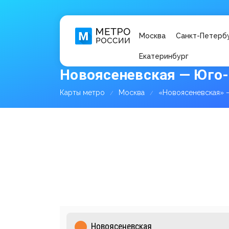
Москва
Санкт-Петерб
Екатеринбург
Новоясеневская — Юго-
Карты метро
Москва
«Новоясеневская» 