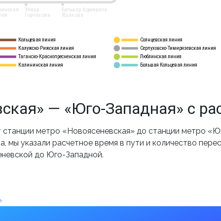
нинская
Улица
Бульвар Адмирала
лея
Горчакова
Ушакова
Кольцевая линия
Солнцевская линия
8 
А
Калужско-Рижская линия
Серпуховско-Тимирязевская линия
9
Таганско-Краснопресненская линия
Люблинская линия
10
Калининская линия
Большая Кольцевая линия
11
ская» — «Юго-Западная» с ра
 станции метро «Новоясеневская» до станции метро «Юг
, мы указали расчетное время в пути и количество пере
еневской до Юго-Западной.
»