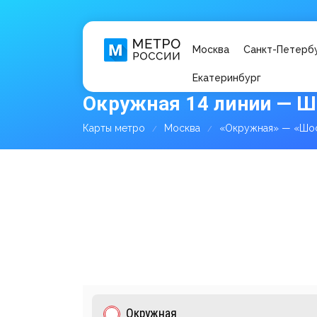
Москва
Санкт-Петерб
Екатеринбург
Окружная 14 линии — Ш
Карты метро
Москва
«Окружная» — «Шос