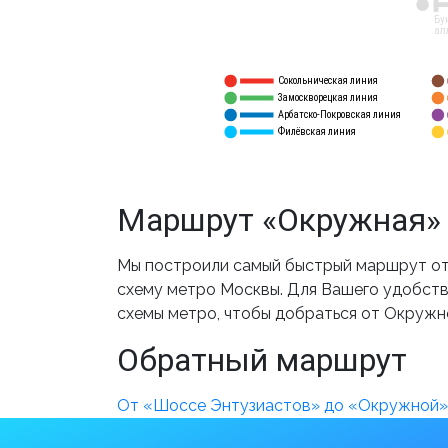
12
Бу
ал
Сокольническая линия
5
1
Замоскворецкая линия
6
2
Арбатско-Покровская линия
3
7
Филёвская линия
4
8
Маршрут «Окружная» 
Мы построили самый быстрый маршрут от
схему метро Москвы. Для Вашего удобства
схемы метро, чтобы добраться от Окружн
Обратный маршрут
От «Шоссе Энтузиастов» до «Окружной»