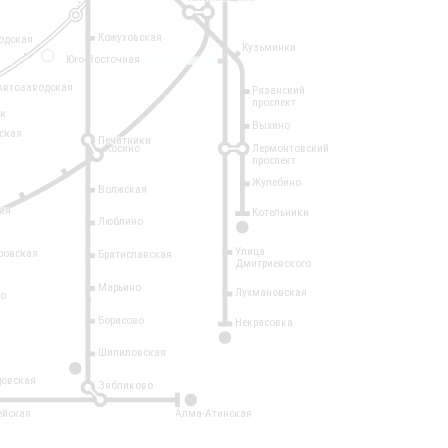
Кожуховская
одская
Кузьминки
14
Юго-Восточная
Автозаводская
Рязанский
проспект
рк
Выхино
ская
Печатники
Косино
Лермонтовский
проспект
Жулебино
Волжская
ая
Котельники
Люблино
7
Улица
ровская
Братиславская
Дмитриевского
Марьино
Лухмановская
о
1
Борисово
Некрасовка
15
Шипиловская
10
овская
Зябликово
2
ейская
Алма-Атинская