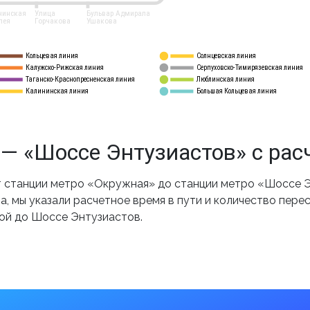
нинская
Улица
Бульвар Адмирала
лея
Горчакова
Ушакова
Кольцевая линия
Солнцевская линия
8 
А
Калужско-Рижская линия
Серпуховско-Тимирязевская линия
9
Таганско-Краснопресненская линия
Люблинская линия
10
Калининская линия
Большая Кольцевая линия
11
— «Шоссе Энтузиастов» с рас
 станции метро «Окружная» до станции метро «Шоссе Э
, мы указали расчетное время в пути и количество пере
ой до Шоссе Энтузиастов.