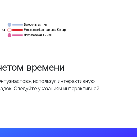
Бутовская линия
12
Московское Центральное Кольцо
14
Некрасовская линия
15
четом времени
нтузиастов», используя интерактивную
садок. Следуйте указаниям интерактивной