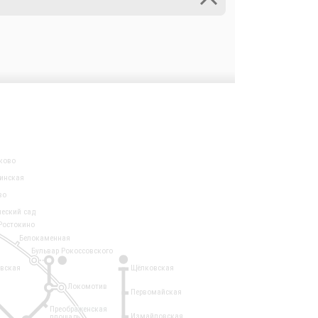
ково
инская
во
ческий сад
Ростокино
Белокаменная
Бульвар Рокоссовского
3
1
евская
Щёлковская
Локомотив
Первомайская
Преображенская
Измайловская
площадь