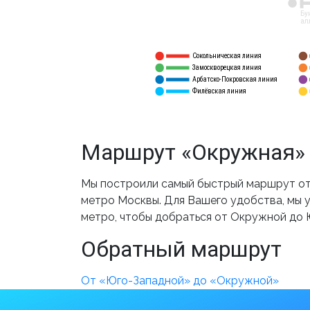
12
Бу
ал
Сокольническая линия
5
1
Замоскворецкая линия
6
2
Арбатско-Покровская линия
3
7
Филёвская линия
4
8
Маршрут «Окружная» 
Мы построили самый быстрый маршрут от
метро Москвы. Для Вашего удобства, мы у
метро, чтобы добраться от Окружной до 
Обратный маршрут
От «Юго-Западной» до «Окружной»