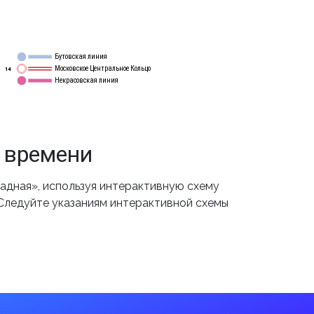
Бутовская линия
12
Московское Центральное Кольцо
14
Некрасовская линия
15
 времени
дная», используя интерактивную схему
 Следуйте указаниям интерактивной схемы