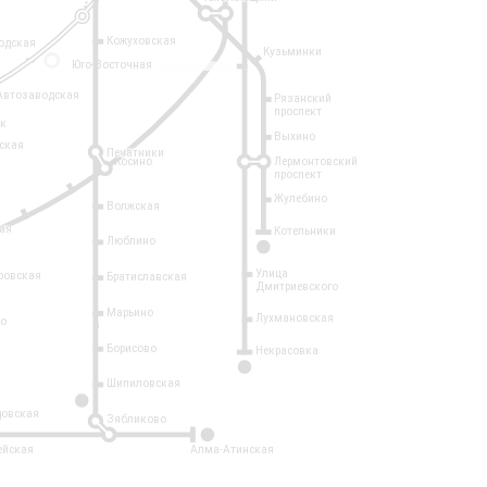
Кожуховская
одская
Кузьминки
14
Юго-Восточная
Автозаводская
Рязанский
проспект
рк
Выхино
ская
Печатники
Косино
Лермонтовский
проспект
Жулебино
Волжская
ая
Котельники
Люблино
7
Улица
ровская
Братиславская
Дмитриевского
Марьино
Лухмановская
о
1
Борисово
Некрасовка
15
Шипиловская
10
овская
Зябликово
2
ейская
Алма-Атинская