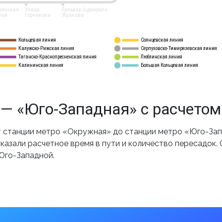
нинская
Улица
Бульвар Адмирала
лея
Горчакова
Ушакова
Кольцевая линия
Солнцевская линия
8 
А
Калужско-Рижская линия
Серпуховско-Тимирязевская линия
9
Таганско-Краснопресненская линия
Люблинская линия
10
Калининская линия
Большая Кольцевая линия
11
— «Юго-Западная» с расчетом
 станции метро «Окружная» до станции метро «Юго-Запа
казали расчетное время в пути и количество пересадок.
Юго-Западной.