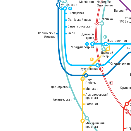
Мнёвники
Народное
Кунцевская
Ополчение
4
Беговая
Пионерская
Ули
Шелепиха
Филёвский парк
1905 го
Багратионовская
Славянский
Фили
Деловой
бульвар
11
центр
Выставочная
4
Международная
Ки
Деловой
центр
8 
А
Студенческая
Кутузовская
Парк
Победы
14
Давыдково
Фрунзе
Минская
Ломоносовский
проспект
Аминьевская
Раменки
Мичуринский
проспект
Во