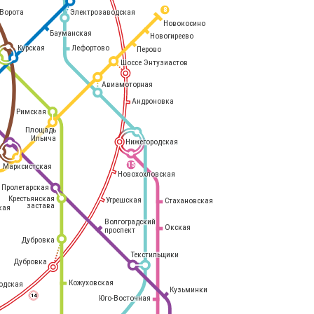
8
Электрозаводская
Ворота
Новокосино
Бауманская
Новогиреево
Курская
Лефортово
Перово
Шоссе Энтузиастов
Авиамоторная
Андроновка
Римская
Площадь
Ильича
Нижегородская
Марксистская
15
Новохохловская
Пролетарская
Крестьянская
Угрешская
Стахановская
застава
кая
Волгоградский
Окская
проспект
Дубровка
Текстильщики
Дубровка
Кожуховская
одская
Кузьминки
14
Юго-Восточная