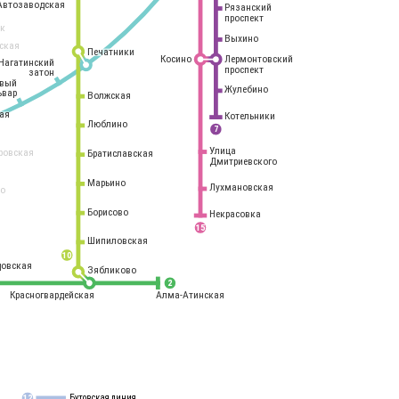
Автозаводская
Рязанский
проспект
рк
Выхино
ская
Печатники
Косино
Лермонтовский
Нагатинский
проспект
затон
овый
Жулебино
ьвар
Волжская
ая
Котельники
Люблино
7
Улица
ровская
Братиславская
Дмитриевского
Марьино
Лухмановская
о
1
Борисово
Некрасовка
15
Шипиловская
10
овская
Зябликово
2
Красногвардейская
Алма-Атинская
Бутовская линия
12