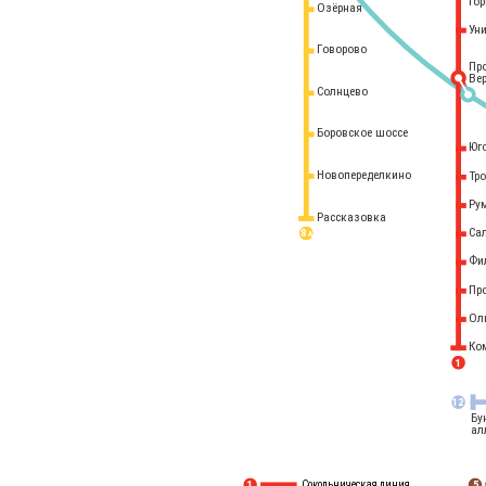
го
Озёрная
Ун
Говорово
Пр
Ве
Солнцево
Боровское шоссе
Юг
Новопеределкино
Тр
Ру
Рассказовка
Са
8 
А
Фи
Пр
Ол
Ко
1
12
Бу
ал
Сокольническая линия
5
1