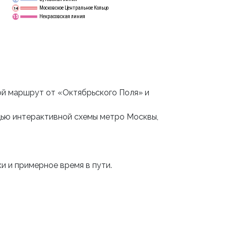
Московское Центральное Кольцо
14
Некрасовская линия
15
й маршрут от «Октябрьского Поля» и
щью интерактивной схемы метро Москвы,
и и примерное время в пути.