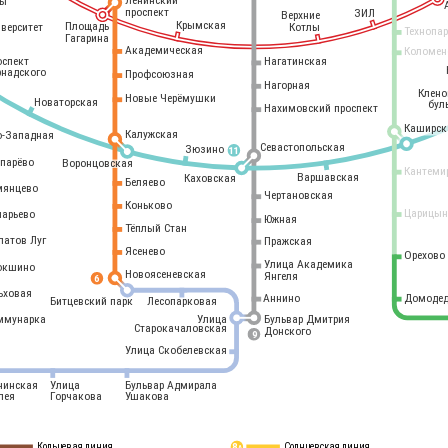
Ленинский
ры
проспект
ЗИЛ
Верхние
Крымская
Площадь
иверситет
Котлы
Технопа
Гагарина
Академическая
Коломен
оспект
Нагатинская
рнадского
Профсоюзная
Нагорная
Клен
Новые Черёмушки
Новаторская
бул
Нахимовский проспект
Каширск
Калужская
о-Западная
Севастопольская
Зюзино
11
опарёво
Воронцовская
Кантеми
Варшавская
Каховская
Беляево
мянцево
Чертановская
Коньково
Царицын
ларьево
Южная
Тёплый Стан
латов Луг
Пражская
Ясенево
Орехово
Улица Академика
окшино
Новоясеневская
Янгеля
6
ьховая
Аннино
Домодед
Битцевский парк
Лесопарковая
ммунарка
Улица
Бульвар Дмитрия
Старокачаловская
Донского
9
Улица Скобелевская
нинская
Улица
Бульвар Адмирала
лея
Горчакова
Ушакова
Кольцевая линия
Солнцевская линия
8 
А