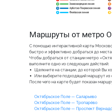
Замоскворецкая линия
6
2
Арбатско-Покровская линия
3
7
Филёвская линия
4
8
Маршруты от метро О
С помощью интерактивной карты Московс
быстро и эффективно добраться до места 
Чтобы добраться от станции метро «Октя
выполните одно из следующих действий:
Щелкните на станции, до которой Вы хот
Или выберите подходящий маршрут из 
После чего на карте будет показан маршру
Октябрьское Поле — Саларьево
Октябрьское Поле — Тропарёво
Октябрьское Поле — Проспект Вернад