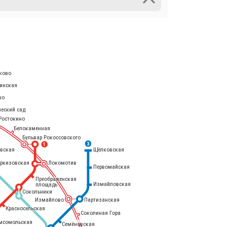
ково
инская
во
ческий сад
Ростокино
Белокаменная
Бульвар Рокоссовского
3
1
евская
Щёлковская
еркизовская
Локомотив
Первомайская
Преображенская
Измайловская
площадь
Сокольники
Измайлово
Партизанская
Красносельская
Соколиная Гора
мсомольская
Семёновская