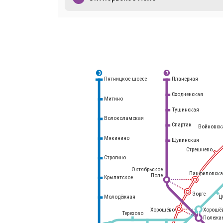
3
7
Планерная
Пятницкое шоссе
Сходненская
Митино
Тушинская
Волоколамская
Спартак
Войковск
Мякинино
Щукинская
Стрешнево
Строгино
Октябрьское
Панфиловска
Поле
Крылатское
Белорусский
вокзал
Зорге
Молодёжная
Ц
Хорошёво
Хорошё
Терехово
Полежа