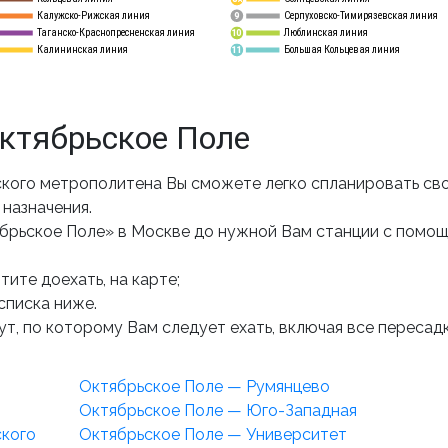
Калужско-Рижская линия
Серпуховско-Тимирязевская линия
9
Таганско-Краснопресненская линия
Люблинская линия
10
Калининская линия
Большая Кольцевая линия
11
ктябрьское Поле
кого метрополитена Вы сможете легко спланировать сво
назначения.
брьское Поле» в Москве до нужной Вам станции с помо
ите доехать, на карте;
списка ниже.
т, по которому Вам следует ехать, включая все пересадк
Октябрьское Поле — Румянцево
Октябрьское Поле — Юго-Западная
ского
Октябрьское Поле — Университет