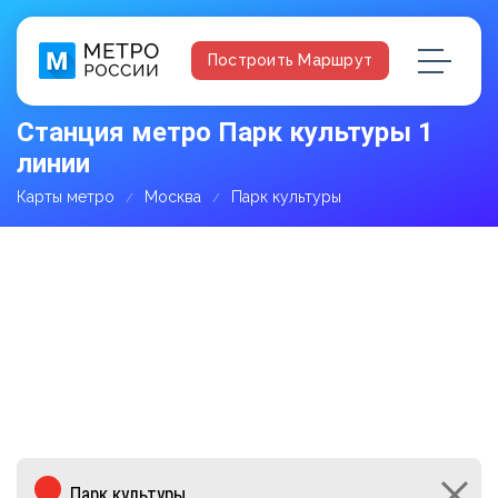
Построить Маршрут
Станция метро Парк культуры 1
линии
Карты метро
Москва
Парк культуры