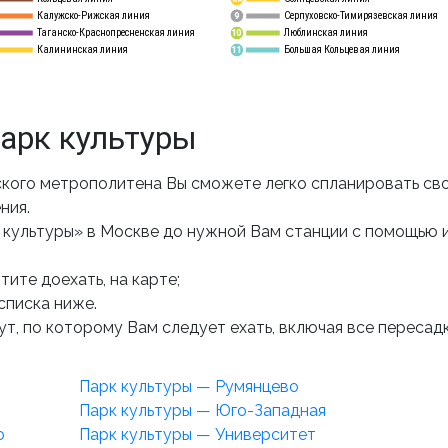
Калужско-Рижская линия
Серпуховско-Тимирязевская линия
9
Таганско-Краснопресненская линия
Люблинская линия
10
Калининская линия
Большая Кольцевая линия
11
арк культуры
кого метрополитена Вы сможете легко спланировать сво
ния.
 культуры» в Москве до нужной Вам станции с помощью 
ите доехать, на карте;
списка ниже.
т, по которому Вам следует ехать, включая все пересадк
Парк культуры — Румянцево
Парк культуры — Юго-Западная
о
Парк культуры — Университет