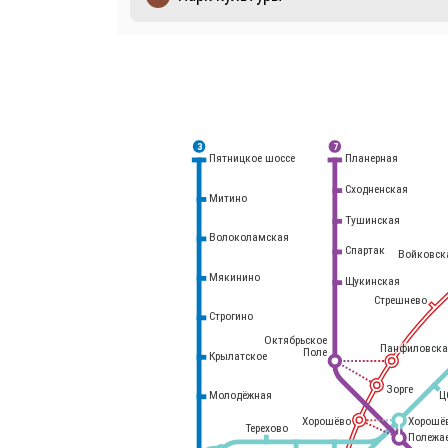
3
7
Планерная
Пятницкое шоссе
Сходненская
Митино
Тушинская
Волоколамская
Спартак
Войковск
Мякинино
Щукинская
Стрешнево
Строгино
Октябрьское
Панфиловска
Поле
Крылатское
Белорусский
вокзал
Зорге
Молодёжная
Ц
Хорошёво
Хорошё
Терехово
Полежа