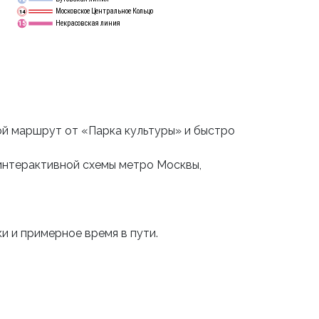
Московское Центральное Кольцо
14
Некрасовская линия
15
й маршрут от «Парка культуры» и быстро
интерактивной схемы метро Москвы,
и и примерное время в пути.