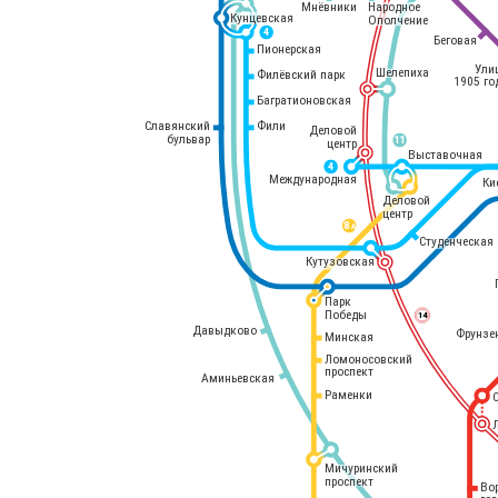
Мнёвники
Народное
Кунцевская
Ополчение
4
Беговая
Пионерская
Ули
Шелепиха
Филёвский парк
1905 го
Багратионовская
Славянский
Фили
Деловой
бульвар
11
центр
Выставочная
4
Международная
Ки
Деловой
центр
8 
А
Студенческая
Кутузовская
Парк
Победы
14
Давыдково
Фрунзе
Минская
Ломоносовский
проспект
Аминьевская
Раменки
Мичуринский
проспект
Во