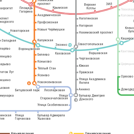
Ленинский
ры
проспект
ЗИЛ
Верхние
Крымская
Площадь
иверситет
Котлы
Технопа
Гагарина
Академическая
Коломен
оспект
Нагатинская
рнадского
Профсоюзная
Нагорная
Клен
Новые Черёмушки
Новаторская
бул
Нахимовский проспект
Каширск
Калужская
о-Западная
Севастопольская
Зюзино
11
опарёво
Воронцовская
Кантеми
Варшавская
Каховская
Беляево
мянцево
Чертановская
Коньково
Царицын
ларьево
Южная
Тёплый Стан
латов Луг
Пражская
Ясенево
Орехово
Улица Академика
окшино
Новоясеневская
Янгеля
6
ьховая
Аннино
Домодед
Битцевский парк
Лесопарковая
ммунарка
Улица
Бульвар Дмитрия
Старокачаловская
Донского
9
Улица Скобелевская
нинская
Улица
Бульвар Адмирала
лея
Горчакова
Ушакова
Кольцевая линия
Солнцевская линия
8 
А