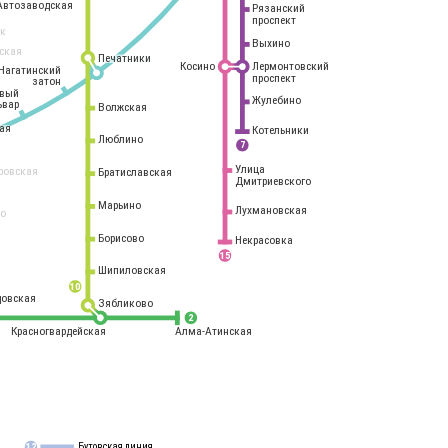
Автозаводская
Рязанский
проспект
рк
Выхино
ская
Печатники
Косино
Лермонтовский
Нагатинский
проспект
затон
овый
Жулебино
ьвар
Волжская
ая
Котельники
Люблино
7
Улица
ровская
Братиславская
Дмитриевского
Марьино
Лухмановская
о
1
Борисово
Некрасовка
15
Шипиловская
10
овская
Зябликово
2
Красногвардейская
Алма-Атинская
Бутовская линия
12