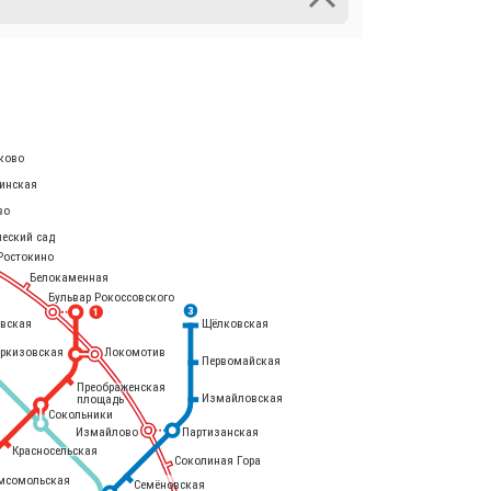
ково
инская
во
ческий сад
Ростокино
Белокаменная
Бульвар Рокоссовского
3
1
евская
Щёлковская
еркизовская
Локомотив
Первомайская
Преображенская
Измайловская
площадь
Сокольники
Измайлово
Партизанская
Красносельская
Соколиная Гора
мсомольская
Семёновская