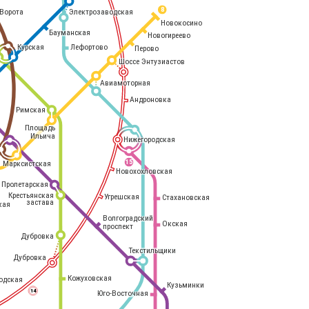
8
Электрозаводская
Ворота
Новокосино
Бауманская
Новогиреево
Курская
Лефортово
Перово
Шоссе Энтузиастов
Авиамоторная
Андроновка
Римская
Площадь
Ильича
Нижегородская
Марксистская
15
Новохохловская
Пролетарская
Крестьянская
Угрешская
Стахановская
застава
кая
Волгоградский
Окская
проспект
Дубровка
Текстильщики
Дубровка
Кожуховская
одская
Кузьминки
14
Юго-Восточная