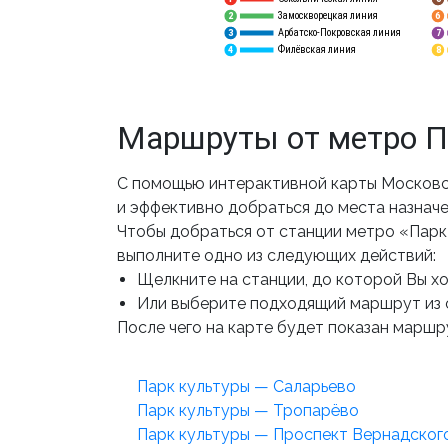
Замоскворецкая линия
6
2
Арбатско-Покровская линия
3
7
Филёвская линия
4
8
Маршруты от метро П
С помощью интерактивной карты Московс
и эффективно добраться до места назначе
Чтобы добраться от станции метро «Парк
выполните одно из следующих действий:
Щелкните на станции, до которой Вы хот
Или выберите подходящий маршрут из 
После чего на карте будет показан маршру
Парк культуры — Саларьево
Парк культуры — Тропарёво
Парк культуры — Проспект Вернадског