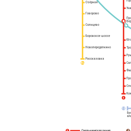
го
Озёрная
Ун
Говорово
Пр
Ве
Солнцево
Боровское шоссе
Юг
Новопеределкино
Тр
Ру
Рассказовка
Са
8 
А
Фи
Пр
Ол
Ко
1
12
Бу
ал
Сокольническая линия
5
1