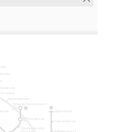
ково
инская
во
ческий сад
Ростокино
Белокаменная
Бульвар Рокоссовского
3
1
евская
Щёлковская
Локомотив
Первомайская
Преображенская
Измайловская
площадь