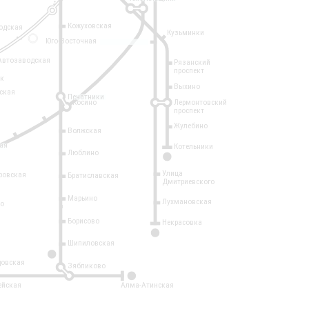
Кожуховская
одская
Кузьминки
14
Юго-Восточная
Автозаводская
Рязанский
проспект
рк
Выхино
ская
Печатники
Косино
Лермонтовский
проспект
Жулебино
Волжская
ая
Котельники
Люблино
7
Улица
ровская
Братиславская
Дмитриевского
Марьино
Лухмановская
о
1
Борисово
Некрасовка
15
Шипиловская
10
овская
Зябликово
2
ейская
Алма-Атинская