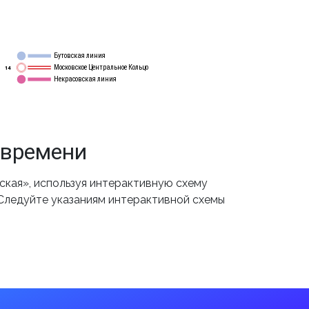
Бутовская линия
12
Московское Центральное Кольцо
14
Некрасовская линия
15
 времени
кая», используя интерактивную схему
 Следуйте указаниям интерактивной схемы