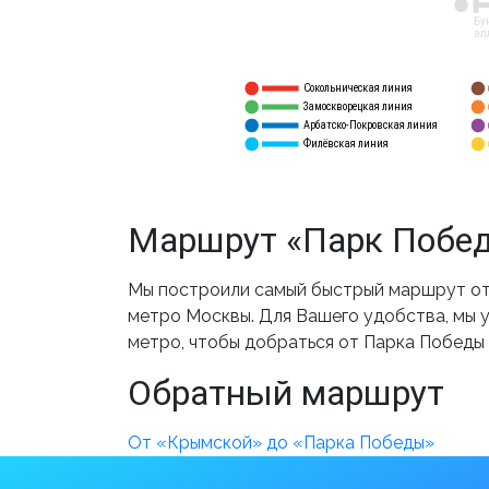
12
Бу
ал
Сокольническая линия
5
1
Замоскворецкая линия
6
2
Арбатско-Покровская линия
3
7
Филёвская линия
4
8
Маршрут «Парк Побед
Мы построили самый быстрый маршрут от 
метро Москвы. Для Вашего удобства, мы у
метро, чтобы добраться от Парка Победы
Обратный маршрут
От «Крымской» до «Парка Победы»