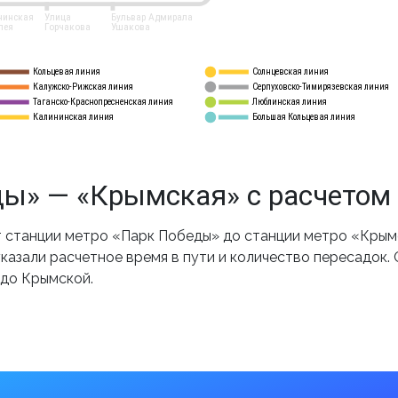
нинская
Улица
Бульвар Адмирала
лея
Горчакова
Ушакова
Кольцевая линия
Солнцевская линия
8 
А
Калужско-Рижская линия
Серпуховско-Тимирязевская линия
9
Таганско-Краснопресненская линия
Люблинская линия
10
Калининская линия
Большая Кольцевая линия
11
ы» — «Крымская» с расчетом
станции метро «Парк Победы» до станции метро «Крымс
казали расчетное время в пути и количество пересадок.
 до Крымской.