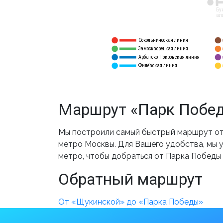
12
Бу
ал
Сокольническая линия
5
1
Замоскворецкая линия
6
2
Арбатско-Покровская линия
3
7
Филёвская линия
4
8
Маршрут «Парк Побед
Мы построили самый быстрый маршрут от
метро Москвы. Для Вашего удобства, мы у
метро, чтобы добраться от Парка Победы
Обратный маршрут
От «Щукинской» до «Парка Победы»