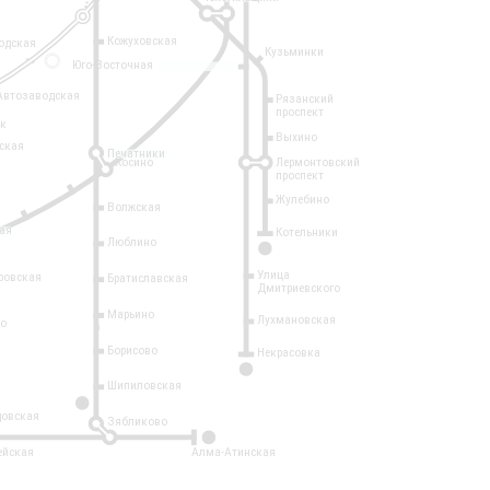
Кожуховская
одская
Кузьминки
14
Юго-Восточная
Автозаводская
Рязанский
проспект
рк
Выхино
ская
Печатники
Косино
Лермонтовский
проспект
Жулебино
Волжская
ая
Котельники
Люблино
7
Улица
ровская
Братиславская
Дмитриевского
Марьино
Лухмановская
о
1
Борисово
Некрасовка
15
Шипиловская
10
овская
Зябликово
2
ейская
Алма-Атинская