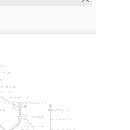
ково
инская
во
ческий сад
Ростокино
Белокаменная
Бульвар Рокоссовского
3
1
евская
Щёлковская
Локомотив
Первомайская
Преображенская
Измайловская
площадь