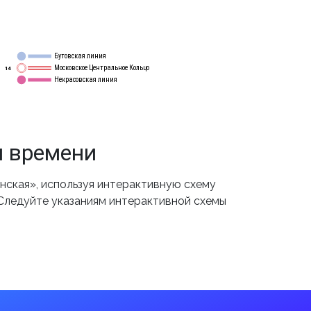
Бутовская линия
12
Московское Центральное Кольцо
14
Некрасовская линия
15
м времени
ская», используя интерактивную схему
 Следуйте указаниям интерактивной схемы