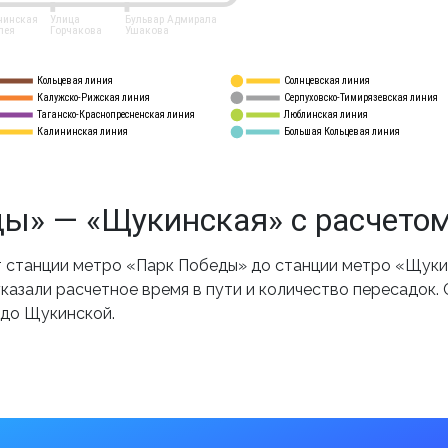
нинская
Улица
Бульвар Адмирала
лея
Горчакова
Ушакова
Кольцевая линия
Солнцевская линия
8 
А
Калужско-Рижская линия
Серпуховско-Тимирязевская линия
9
Таганско-Краснопресненская линия
Люблинская линия
10
Калининская линия
Большая Кольцевая линия
11
ы» — «Щукинская» с расчето
 станции метро «Парк Победы» до станции метро «Щукин
казали расчетное время в пути и количество пересадок.
 до Щукинской.