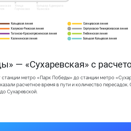
нинская
Улица
Бульвар Адмирала
лея
Горчакова
Ушакова
Кольцевая линия
Солнцевская линия
8 
А
Калужско-Рижская линия
Серпуховско-Тимирязевская линия
9
Таганско-Краснопресненская линия
Люблинская линия
10
Калининская линия
Большая Кольцевая линия
11
ы» — «Сухаревская» с расчет
станции метро «Парк Победы» до станции метро «Сухар
казали расчетное время в пути и количество пересадок.
 до Сухаревской.