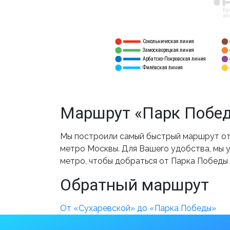
12
Бу
ал
Сокольническая линия
5
1
Замоскворецкая линия
6
2
Арбатско-Покровская линия
3
7
Филёвская линия
4
8
Маршрут «Парк Побед
Мы построили самый быстрый маршрут от 
метро Москвы. Для Вашего удобства, мы у
метро, чтобы добраться от Парка Победы
Обратный маршрут
От «Сухаревской» до «Парка Победы»