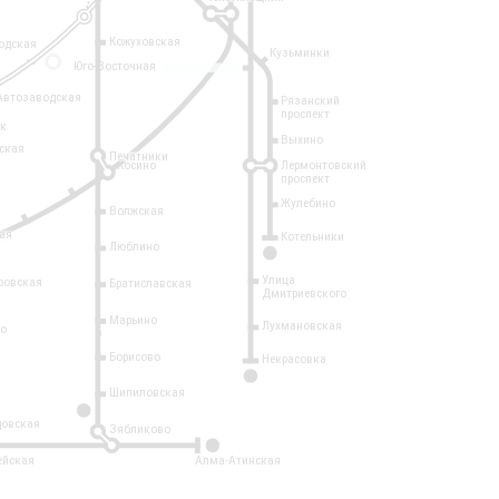
Кожуховская
одская
Кузьминки
14
Юго-Восточная
Автозаводская
Рязанский
проспект
рк
Выхино
ская
Печатники
Косино
Лермонтовский
проспект
Жулебино
Волжская
ая
Котельники
Люблино
7
Улица
ровская
Братиславская
Дмитриевского
Марьино
Лухмановская
о
1
Борисово
Некрасовка
15
Шипиловская
10
овская
Зябликово
2
ейская
Алма-Атинская