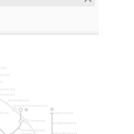
ково
инская
во
ческий сад
Ростокино
Белокаменная
Бульвар Рокоссовского
3
1
евская
Щёлковская
Локомотив
Первомайская
Преображенская
Измайловская
площадь