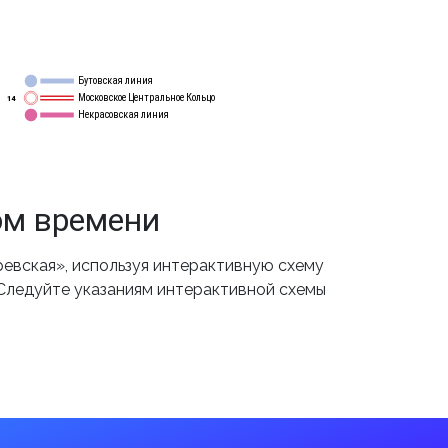
Бутовская линия
12
Московское Центральное Кольцо
14
Некрасовская линия
15
ом времени
евская», используя интерактивную схему
 Следуйте указаниям интерактивной схемы