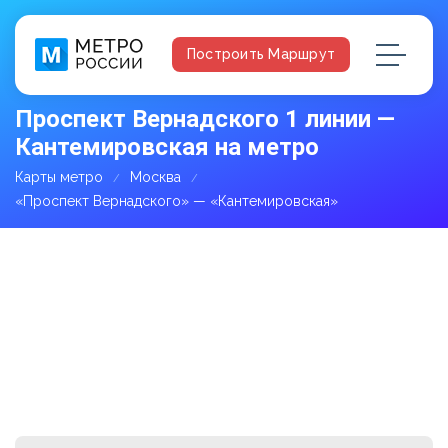
Построить Маршрут
Проспект Вернадского 1 линии —
Кантемировская на метро
Карты метро
Москва
«Проспект Вернадского» — «Кантемировская»