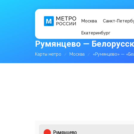
Москва
Санкт-Петерб
Екатеринбург
Румянцево — Белорусск
Карты метро
Москва
«Румянцево» — «Бе