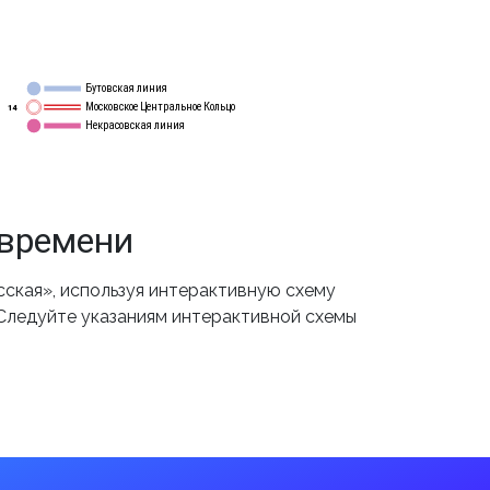
Бутовская линия
12
Московское Центральное Кольцо
14
Некрасовская линия
15
 времени
ская», используя интерактивную схему
 Следуйте указаниям интерактивной схемы