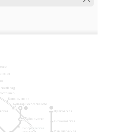
ково
инская
во
ческий сад
Ростокино
Белокаменная
Бульвар Рокоссовского
3
1
евская
Щёлковская
Локомотив
Первомайская
Преображенская
Измайловская
площадь