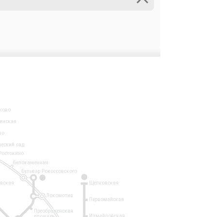
ково
инская
во
ческий сад
Ростокино
Белокаменная
Бульвар Рокоссовского
3
1
евская
Щёлковская
Локомотив
Первомайская
Преображенская
Измайловская
площадь