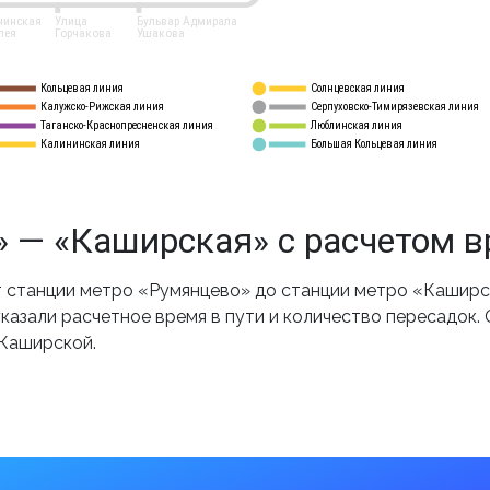
нинская
Улица
Бульвар Адмирала
лея
Горчакова
Ушакова
Кольцевая линия
Солнцевская линия
8 
А
Калужско-Рижская линия
Серпуховско-Тимирязевская линия
9
Таганско-Краснопресненская линия
Люблинская линия
10
Калининская линия
Большая Кольцевая линия
11
 — «Каширская» с расчетом 
 станции метро «Румянцево» до станции метро «Каширск
казали расчетное время в пути и количество пересадок.
 Каширской.