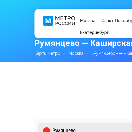
Москва
Санкт-Петерб
Екатеринбург
Румянцево — Каширская
Карты метро
Москва
«Румянцево» — «Ка