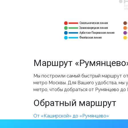
12
Бу
ал
Сокольническая линия
5
1
Замоскворецкая линия
6
2
Арбатско-Покровская линия
3
7
Филёвская линия
4
8
Маршрут «Румянцево»
Мы построили самый быстрый маршрут от
метро Москвы. Для Вашего удобства, мы у
метро, чтобы добраться от Румянцево до
Обратный маршрут
От «Каширской» до «Румянцево»