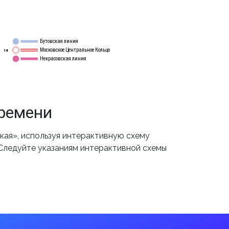
Бутовская линия
12
Московское Центральное Кольцо
14
Некрасовская линия
15
времени
ая», используя интерактивную схему
 Следуйте указаниям интерактивной схемы