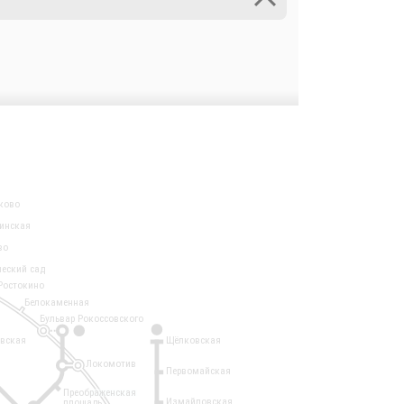
ково
инская
во
ческий сад
Ростокино
Белокаменная
Бульвар Рокоссовского
3
1
евская
Щёлковская
Локомотив
Первомайская
Преображенская
Измайловская
площадь