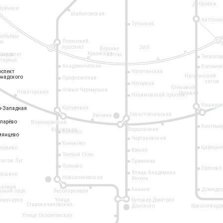
Дубровка
Лужники
Шаболовская
Автозав
Тульская
робьёвы
Ленинский
ры
проспект
ЗИЛ
Верхние
Крымская
ощадь
иверситет
Котлы
Технопа
агарина
Академическая
Коломен
оспект
оспект
Нагатинская
Нагатинский
рнадского
рнадского
Профсоюзная
затон
Нагорная
Кленовый
Новые Черёмушки
Новаторская
бульвар
Нахимовский проспект
Каширск
Калужская
о-Западная
о-Западная
Севастопольская
Зюзино
11
опарёво
опарёво
Воронцовская
Кантеми
Варшавская
Каховская
Беляево
мянцево
мянцево
Чертановская
Коньково
Царицын
ларьево
Южная
Тёплый Стан
латов Луг
Пражская
Ясенево
Орехово
Улица Академика
окшино
Новоясеневская
Янгеля
6
ьховая
Аннино
Домодед
вский парк
Лесопарковая
ммунарка
Улица
Бульвар Дмитрия
Старокачаловская
Донского
Красногвард
9
Улица Скобелевская