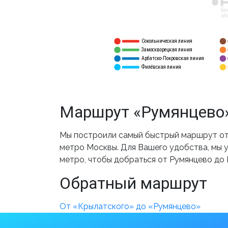
12
Бу
ал
Сокольническая линия
5
1
Замоскворецкая линия
6
2
Арбатско-Покровская линия
3
7
Филёвская линия
4
8
Маршрут «Румянцево»
Мы построили самый быстрый маршрут от 
метро Москвы. Для Вашего удобства, мы у
метро, чтобы добраться от Румянцево до 
Обратный маршрут
От «Крылатского» до «Румянцево»