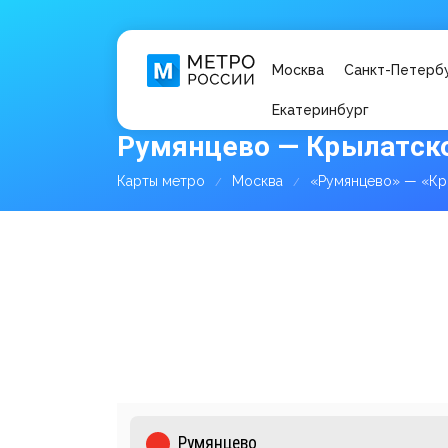
Москва
Санкт-Петерб
Екатеринбург
Румянцево — Крылатско
Карты метро
Москва
«Румянцево» — «Кр