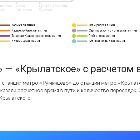
нинская
Улица
Бульвар Адмирала
лея
Горчакова
Ушакова
Кольцевая линия
Солнцевская линия
8 
А
Калужско-Рижская линия
Серпуховско-Тимирязевская линия
9
Таганско-Краснопресненская линия
Люблинская линия
10
Калининская линия
Большая Кольцевая линия
11
 — «Крылатское» с расчетом 
станции метро «Румянцево» до станции метро «Крылатс
казали расчетное время в пути и количество пересадок.
Крылатского.