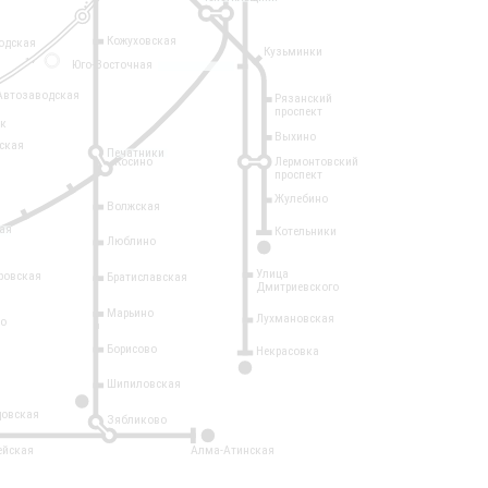
Кожуховская
одская
Кузьминки
14
Юго-Восточная
Автозаводская
Рязанский
проспект
рк
Выхино
ская
Печатники
Косино
Лермонтовский
проспект
Жулебино
Волжская
ая
Котельники
Люблино
7
Улица
ровская
Братиславская
Дмитриевского
Марьино
Лухмановская
о
1
Борисово
Некрасовка
15
Шипиловская
10
овская
Зябликово
2
ейская
Алма-Атинская