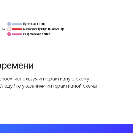
Бутовская линия
12
Московское Центральное Кольцо
14
Некрасовская линия
15
времени
кое», используя интерактивную схему
 Следуйте указаниям интерактивной схемы