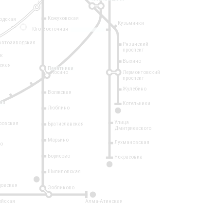
Кожуховская
одская
Кузьминки
14
Юго-Восточная
Автозаводская
Рязанский
проспект
рк
Выхино
ская
Печатники
Косино
Лермонтовский
проспект
Жулебино
Волжская
ая
Котельники
Люблино
7
Улица
ровская
Братиславская
Дмитриевского
Марьино
Лухмановская
о
1
Борисово
Некрасовка
15
Шипиловская
10
овская
Зябликово
2
ейская
Алма-Атинская