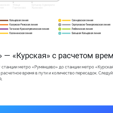
нинская
Улица
Бульвар Адмирала
лея
Горчакова
Ушакова
Кольцевая линия
Солнцевская линия
8 
А
Калужско-Рижская линия
Серпуховско-Тимирязевская линия
9
Таганско-Краснопресненская линия
Люблинская линия
10
Калининская линия
Большая Кольцевая линия
11
 — «Курская» с расчетом вре
станции метро «Румянцево» до станции метро «Курская
 расчетное время в пути и количество пересадок. Следу
й.