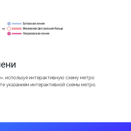
Бутовская линия
12
Московское Центральное Кольцо
14
Некрасовская линия
15
мени
», используя интерактивную схему метро
йте указаниям интерактивной схемы метро,