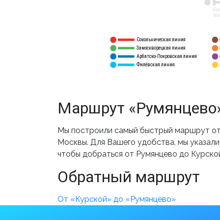
12
Бу
ал
Сокольническая линия
5
1
Замоскворецкая линия
6
2
Арбатско-Покровская линия
3
7
Филёвская линия
4
8
Маршрут «Румянцево»
Мы построили самый быстрый маршрут от 
Москвы. Для Вашего удобства, мы указали
чтобы добраться от Румянцево до Курско
Обратный маршрут
От «Курской» до «Румянцево»