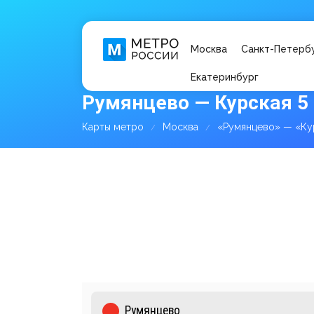
Москва
Санкт-Петерб
Екатеринбург
Румянцево — Курская 5
Карты метро
Москва
«Румянцево» — «Ку