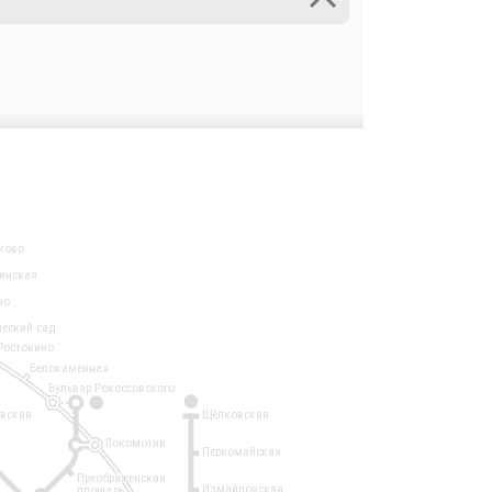
ково
инская
во
ческий сад
Ростокино
Белокаменная
Бульвар Рокоссовского
3
1
евская
Щёлковская
Локомотив
Первомайская
Преображенская
Измайловская
площадь