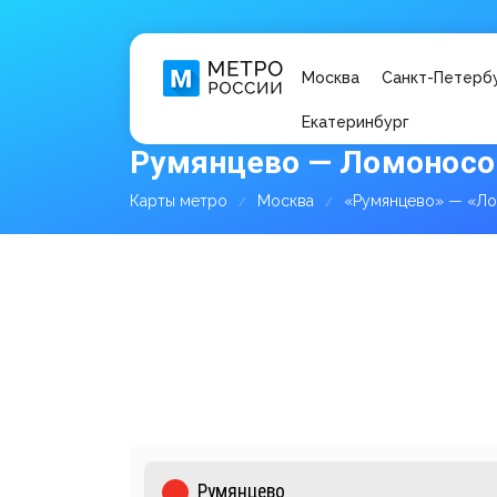
Москва
Санкт-Петерб
Екатеринбург
Румянцево — Ломоносов
Карты метро
Москва
«Румянцево» — «Ло