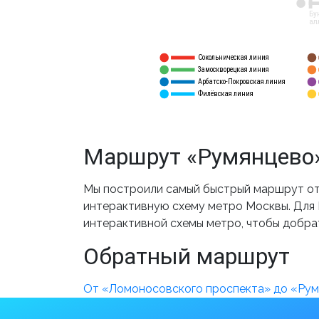
12
Бу
ал
Сокольническая линия
5
1
Замоскворецкая линия
6
2
Арбатско-Покровская линия
3
7
Филёвская линия
4
8
Маршрут «Румянцево»
Мы построили самый быстрый маршрут от
интерактивную схему метро Москвы. Для В
интерактивной схемы метро, чтобы добра
Обратный маршрут
От «Ломоносовского проспекта» до «Ру