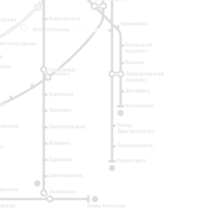
Кожуховская
одская
Кузьминки
14
Юго-Восточная
Автозаводская
Рязанский
проспект
рк
Выхино
ская
Печатники
Косино
Лермонтовский
проспект
Жулебино
Волжская
ая
Котельники
Люблино
7
Улица
ровская
Братиславская
Дмитриевского
Марьино
Лухмановская
о
1
Борисово
Некрасовка
15
Шипиловская
10
овская
Зябликово
2
ейская
Алма-Атинская