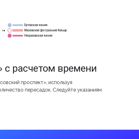
Бутовская линия
12
Московское Центральное Кольцо
14
Некрасовская линия
15
 с расчетом времени
овский проспект», используя
оличество пересадок. Следуйте указаниям