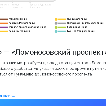
нинская
Улица
Бульвар Адмирала
лея
Горчакова
Ушакова
Кольцевая линия
Солнцевская линия
8 
А
Калужско-Рижская линия
Серпуховско-Тимирязевская линия
9
Таганско-Краснопресненская линия
Люблинская линия
10
Калининская линия
Большая Кольцевая линия
11
 — «Ломоносовский проспект»
 станции метро «Румянцево» до станции метро «Ломонос
ашего удобства, мы указали расчетное время в пути и к
ться от Румянцево до Ломоносовского проспекта.
мянцево»