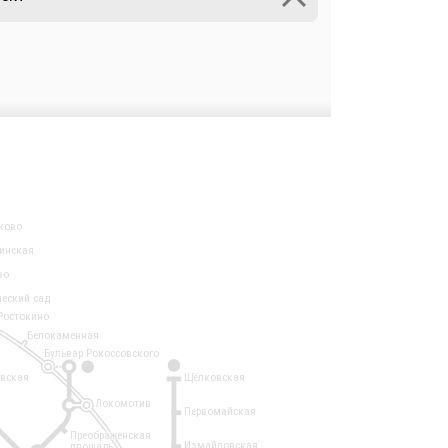
ково
инская
во
ческий сад
Ростокино
Белокаменная
Бульвар Рокоссовского
3
1
евская
Щёлковская
Локомотив
Первомайская
Преображенская
Измайловская
площадь