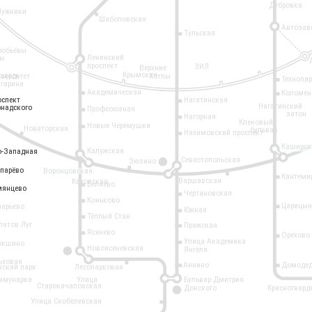
Дубровка
Лужники
Шаболовская
Автозав
Тульская
робьёвы
Ленинский
ры
проспект
ЗИЛ
Верхние
Крымская
ощадь
иверситет
Котлы
Технопа
агарина
Академическая
Коломен
оспект
оспект
Нагатинская
Нагатинский
рнадского
рнадского
Профсоюзная
затон
Нагорная
Кленовый
Новые Черёмушки
Новаторская
бульвар
Нахимовский проспект
Каширск
Калужская
о-Западная
о-Западная
Севастопольская
Зюзино
11
опарёво
опарёво
Воронцовская
Кантеми
Варшавская
Каховская
Беляево
мянцево
мянцево
Чертановская
Коньково
Царицын
ларьево
Южная
Тёплый Стан
латов Луг
Пражская
Ясенево
Орехово
Улица Академика
окшино
Новоясеневская
Янгеля
6
ьховая
Аннино
Домодед
вский парк
Лесопарковая
ммунарка
Улица
Бульвар Дмитрия
Старокачаловская
Донского
Красногвард
9
Улица Скобелевская